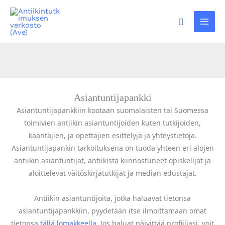
Siirry
sisältöön
Hae
Asiantuntijapankki
Asiantuntijapankkiin kootaan suomalaisten tai Suomessa
toimivien antiikin asiantuntijoiden kuten tutkijoiden,
kääntäjien, ja opettajien esittelyjä ja yhteystietoja.
Asiantuntijapankin tarkoituksena on tuoda yhteen eri alojen
antiikin asiantuntijat, antiikista kiinnostuneet opiskelijat ja
aloittelevat väitöskirjatutkijat ja median edustajat.
Antiikin asiantuntijoita, jotka haluavat tietonsa
asiantuntijapankkiin, pyydetään itse ilmoittamaan omat
tietonsa
tällä lomakkeella
. Jos haluat päivittää profiiliasi, voit