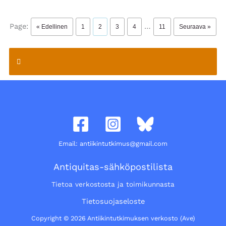
Page:
…
« Edellinen
1
2
3
4
11
Seuraava »
Email: antiikintutkimus@gmail.com
Antiquitas-sähköpostilista
Tietoa verkostosta ja toimikunnasta
Tietosuojaseloste
Copyright © 2026 Antiikintutkimuksen verkosto (Ave)