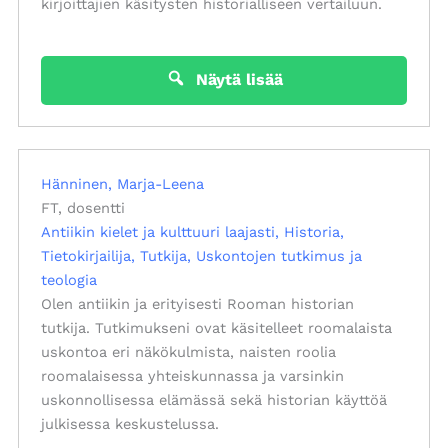
kirjoittajien käsitysten historialliseen vertailuun.
Näytä lisää
Hänninen, Marja-Leena
FT, dosentti
Antiikin kielet ja kulttuuri laajasti
Historia
Tietokirjailija
Tutkija
Uskontojen tutkimus ja
teologia
Olen antiikin ja erityisesti Rooman historian
tutkija. Tutkimukseni ovat käsitelleet roomalaista
uskontoa eri näkökulmista, naisten roolia
roomalaisessa yhteiskunnassa ja varsinkin
uskonnollisessa elämässä sekä historian käyttöä
julkisessa keskustelussa.