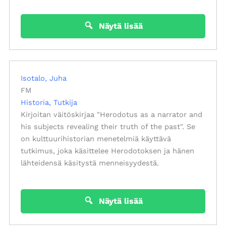
Näytä lisää
Isotalo, Juha
FM
Historia
Tutkija
Kirjoitan väitöskirjaa "Herodotus as a narrator and
his subjects revealing their truth of the past". Se
on kulttuurihistorian menetelmiä käyttävä
tutkimus, joka käsittelee Herodotoksen ja hänen
lähteidensä käsitystä menneisyydestä.
Näytä lisää