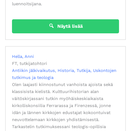
luennoitsijana.
Näytä lisää
Hella, Anni
FT, tutkijatohtori
Antiikin jälkivaikutus
Historia
Tutkija
Uskontojen
tutkimus ja teologia
Olen laajasti kiinnostunut vanhoista ajoista sekä
klassisista kielistä. Kulttuurihistorian alan
väitöskirjassani tutkin myöhäiskeskiaikaista
kirkolliskonsiilia Ferrarassa ja Firenzessä, jonne
idän ja lännen kirkkojen edustajat kokoontuivat
neuvottelemaan kirkkojen yhdistämisestä.
Tarkastelin tutkimuksessani teologis-opillisia