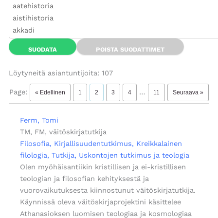
Löytyneitä asiantuntijoita: 107
Page:
…
« Edellinen
1
2
3
4
11
Seuraava »
Ferm, Tomi
TM, FM, väitöskirjatutkija
Filosofia
Kirjallisuudentutkimus
Kreikkalainen
filologia
Tutkija
Uskontojen tutkimus ja teologia
Olen myöhäisantiikin kristillisen ja ei-kristillisen
teologian ja filosofian kehityksestä ja
vuorovaikutuksesta kiinnostunut väitöskirjatutkija.
Käynnissä oleva väitöskirjaprojektini käsittelee
Athanasioksen luomisen teologiaa ja kosmologiaa