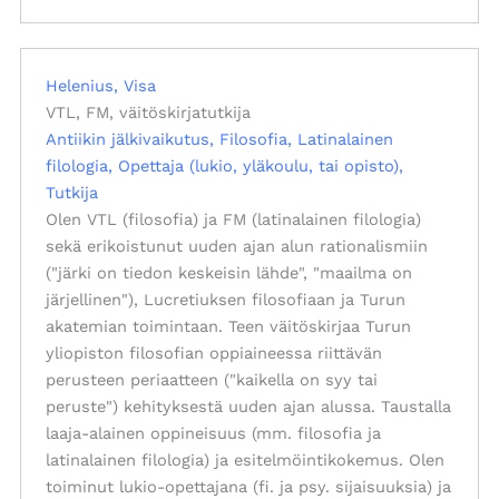
Helenius, Visa
VTL, FM, väitöskirjatutkija
Antiikin jälkivaikutus
Filosofia
Latinalainen
filologia
Opettaja (lukio, yläkoulu, tai opisto)
Tutkija
Olen VTL (filosofia) ja FM (latinalainen filologia)
sekä erikoistunut uuden ajan alun rationalismiin
("järki on tiedon keskeisin lähde", "maailma on
järjellinen"), Lucretiuksen filosofiaan ja Turun
akatemian toimintaan. Teen väitöskirjaa Turun
yliopiston filosofian oppiaineessa riittävän
perusteen periaatteen ("kaikella on syy tai
peruste") kehityksestä uuden ajan alussa. Taustalla
laaja-alainen oppineisuus (mm. filosofia ja
latinalainen filologia) ja esitelmöintikokemus. Olen
toiminut lukio-opettajana (fi. ja psy. sijaisuuksia) ja