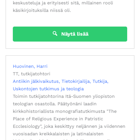
keskusteluja ja erityisesti sitä, millainen rooli
käsikirjoituksilla niissä oli.
Näytä lisää
Huovinen, Harri
TT, tutkijatohtori
Antiikin jälkivaikutus
Tietokirjailija
Tutkija
Uskontojen tutkimus ja teologia
Toimin tutkijatohtorina Itä-Suomen yliopiston
teologian osastolla. Päätyönäni laadin
kirkkohistoriallista monografiatutkimusta "The
Place of Religious Experience in Patristic
Ecclesiology", joka keskittyy neljännen ja viidennen
vuosisadan kreikkalaisten ja latinalaisten