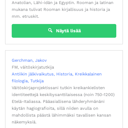
Anatolian, Lähi-idän ja Egyptin. Rooman ja latinan
mukana tulivat Rooman kirjallisuus ja historia ja
mm. etruskit.
Näytä lisää
Gerchman, Jakov
FM, väitöskirjatutkija
Antiikin jälkivaikutus
Historia
Kreikkalainen
filologia
Tutkija
Väitöskirjaprojektissani tutkin kreikankielisten
identiteettejä keskibysanttilaisessa (noin 750-1200)
Etelä-Italiassa. Pääasiallisena lähderyhmänäni
käytän hagiografioita, sillä niiden avulla on
mahdollista päästä lähimmäksi tavallisen kansan
näkemyksiä.