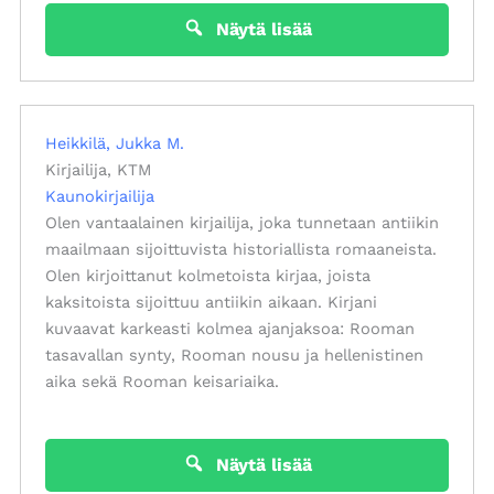
Näytä lisää
Heikkilä, Jukka M.
Kirjailija, KTM
Kaunokirjailija
Olen vantaalainen kirjailija, joka tunnetaan antiikin
maailmaan sijoittuvista historiallista romaaneista.
Olen kirjoittanut kolmetoista kirjaa, joista
kaksitoista sijoittuu antiikin aikaan. Kirjani
kuvaavat karkeasti kolmea ajanjaksoa: Rooman
tasavallan synty, Rooman nousu ja hellenistinen
aika sekä Rooman keisariaika.
Näytä lisää