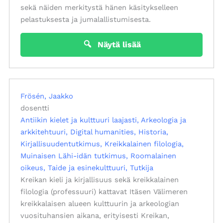
sekä näiden merkitystä hänen käsitykselleen
pelastuksesta ja jumalallistumisesta.
Näytä lisää
Frösén, Jaakko
dosentti
Antiikin kielet ja kulttuuri laajasti
Arkeologia ja
arkkitehtuuri
Digital humanities
Historia
Kirjallisuudentutkimus
Kreikkalainen filologia
Muinaisen Lähi-idän tutkimus
Roomalainen
oikeus
Taide ja esinekulttuuri
Tutkija
Kreikan kieli ja kirjallisuus sekä kreikkalainen
filologia (professuuri) kattavat Itäsen Välimeren
kreikkalaisen alueen kulttuurin ja arkeologian
vuosituhansien aikana, erityisesti Kreikan,