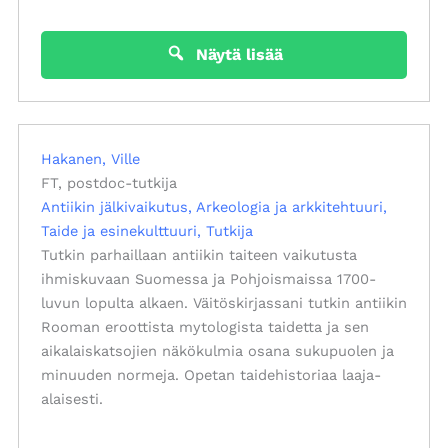
Näytä lisää
Hakanen, Ville
FT, postdoc-tutkija
Antiikin jälkivaikutus
Arkeologia ja arkkitehtuuri
Taide ja esinekulttuuri
Tutkija
Tutkin parhaillaan antiikin taiteen vaikutusta
ihmiskuvaan Suomessa ja Pohjoismaissa 1700-
luvun lopulta alkaen. Väitöskirjassani tutkin antiikin
Rooman eroottista mytologista taidetta ja sen
aikalaiskatsojien näkökulmia osana sukupuolen ja
minuuden normeja. Opetan taidehistoriaa laaja-
alaisesti.