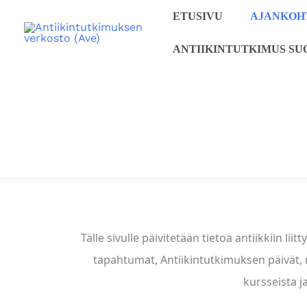
Siirry
ETUSIVU
AJANKOH
sisältöön
ANTIIKINTUTKIMUS SU
Tälle sivulle päivitetään tietoa antiikkiin li
tapahtumat, Antiikintutkimuksen päivät, 
kursseista j