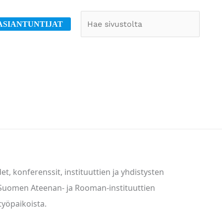
Etsi
ASIANTUNTIJAT
det, konferenssit, instituuttien ja yhdistysten
t Suomen Ateenan- ja Rooman-instituuttien
työpaikoista.