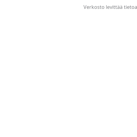
Verkosto levittää tiet
Uutiset ja ilmoitukset