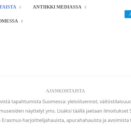
TAISTA
ANTIIKKI MEDIASSA
OMESSA
AJANKOHTAISTA
ittyvistä tapahtumista Suomessa: yleisöluennot, väitöstilaisuu
museoiden näyttelyt yms. Lisäksi täällä jaetaan ilmoitukse
a Erasmus-harjoittelijahauista, apurahahauista ja avoimista 