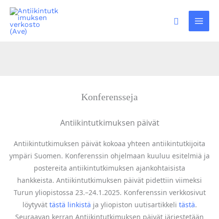
Siirry
sisältöön
Hae
Konferensseja
Antiikintutkimuksen päivät
Antiikintutkimuksen päivät kokoaa yhteen antiikintutkijoita
ympäri Suomen. Konferenssin ohjelmaan kuuluu esitelmiä ja
postereita antiikintutkimuksen ajankohtaisista
hankkeista.
Antiikintutkimuksen päivät pidettiin viimeksi
Turun yliopistossa 23.–24.1.2025. Konferenssin verkkosivut
löytyvät
tästä linkistä
ja yliopiston uutisartikkeli
tästä
.
Seuraavan kerran Antiikintutkimuksen päivät järjestetään