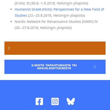
(ICAGL 9) (30.8.–1.9.2018, Helsingin yliopisto)
Humanist Greek (HUG): Perspectives for a New Field of
Studies
(23.–25.8.2018, Helsingin yliopisto)
Nordic Network for Renaissance Studies (NNRS) IV
(26.–27.8.2018, Helsingin yliopisto)
ILMOITA TAPAHTUMASTA TAI
HAKUILMOITUKSESTA