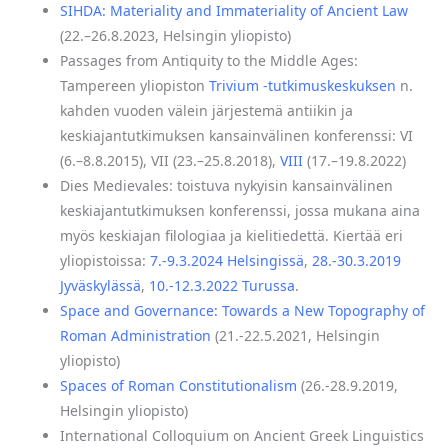
SIHDA: Materiality and Immateriality of Ancient Law
(22.–26.8.2023, Helsingin yliopisto)
Passages from Antiquity to the Middle Ages:
Tampereen yliopiston
Trivium -tutkimuskeskuksen
n.
kahden vuoden välein järjestemä antiikin ja
keskiajantutkimuksen kansainvälinen konferenssi: VI
(6.–8.8.2015), VII (23.–25.8.2018),
VIII
(17.–19.8.2022)
Dies Medievales: toistuva nykyisin kansainvälinen
keskiajantutkimuksen konferenssi, jossa mukana aina
myös keskiajan filologiaa ja kielitiedettä. Kiertää eri
yliopistoissa:
7.-9.3.2024 Helsingissä
,
28.-30.3.2019
Jyväskylässä
,
10.-12.3.2022 Turussa
.
Space and Governance: Towards a New Topography of
Roman Administration
(21.-22.5.2021, Helsingin
yliopisto)
Spaces of Roman Constitutionalism
(26.-28.9.2019,
Helsingin yliopisto)
International Colloquium on Ancient Greek Linguistics