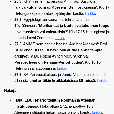
25.3.
KFY:n esitelmätilaisuus: Antti Ijäs,
’Antiikin
jälkivaikutus Konrad Kyeserin Bellifortiksessa’
. Klo 17
Helsingissä ja suoratoistoyhteyden kautta.
Linkki
.
25.3.
Egyptologisen seuran esitelmä: Joanna
Töyräänvuori,
’Merikansat ja Uuden valtakunnan loppu
– valitusvirsiä vai valeuutisia?’
Klo 17:15 Helsingissä ja
mahdollisesti Zoomissa.
Linkki
.
27.3.
AMME-seminaari aiheesta ’Ancient Archives’: Prof.
Dr. Michael Jursa,
’A new look at the Eanna temple
archive’
, ja Dr. Rotem Avneri Meir,
’Archival
Perspectives on Persian-Period Judea’
. Klo 16:15
Helsingissä ja Zoomissa.
Linkki
.
27.3.
SAIY:n vuosikokous ja Jamie Vesterisen esitelmä
aiheesta
unet antiikin kreikkalaisissa lähteissä
.
Linkki
.
Hakuja:
Haku EDUFI-harjoitteluun Rooman ja Ateenan
instituuteissa
. Haku alkaa 27.2. ja päättyy 13.3.
Ateenan-instituutin hakuilmoitus on jo julkaistu:
Linkki
.