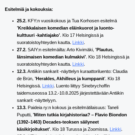
Esitelmiä ja kokouksia:
25.2.
KFY:n vuosikokous ja Tua Korhosen esitelmä
’Kreikkalaisen komedian eläinkuorot ja luonto-
kulttuuri -kahtiajako’
. Klo 17 Helsingissä ja
suoratoistoyhteyden kautta.
Linkki
.
27.2.
SAIY:n esitelmäilta: Arto Kivimäki,
’Plautus,
länsimaisen komedian kulmakivi’
. Klo 18 Helsingissä ja
suoratoistoyhteyden kautta.
Linkki
.
12.3.
Antiikin sankarit -näyttelyn kuraattoriluento: Claudia
de Brün,
’Herakles, Akhilleus ja kumppanit
’. Klo 18
Helsingissä.
Linkki
. Luento liittyy Sinebrychoffin
taidemuseossa 13.2.-10.8.2025 järjestettävään Antiikin
sankarit -näyttelyyn.
13.3.
Paideia ry:n kokous ja esitelmätilaisuus: Taneli
Puputti,
’Miten tutkia kirjahistoriaa? – Flavio Biondon
(1392–1463) Decades-teoksen säilyneet
käsikirjoitukset’
. Klo 18 Turussa ja Zoomissa.
Linkki
.