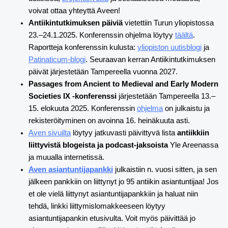
voivat ottaa yhteyttä Aveen!
Antiikintutkimuksen päiviä
vietettiin Turun yliopistossa
23.–24.1.2025. Konferenssin ohjelma löytyy
täältä
.
Raportteja konferenssin kulusta:
yliopiston uutisblogi
ja
Patinaticum-blogi
. Seuraavan kerran Antiikintutkimuksen
päivät järjestetään Tampereella vuonna 2027.
Passages from Ancient to Medieval and Early Modern
Societies IX -konferenssi
järjestetään Tampereella 13.–
15. elokuuta 2025. Konferenssin
ohjelma
on julkaistu ja
rekisteröityminen on avoinna 16. heinäkuuta asti.
Aven sivuilta
löytyy jatkuvasti päivittyvä lista
antiikkiin
liittyvistä blogeista ja podcast-jaksoista
Yle Areenassa
ja muualla internetissä.
Aven asiantuntijapankki
julkaistiin n. vuosi sitten, ja sen
jälkeen pankkiin on liittynyt jo 95 antiikin asiantuntijaa! Jos
et ole vielä liittynyt asiantuntijapankkiin ja haluat niin
tehdä, linkki liittymislomakkeeseen löytyy
asiantuntijapankin etusivulta. Voit myös päivittää jo