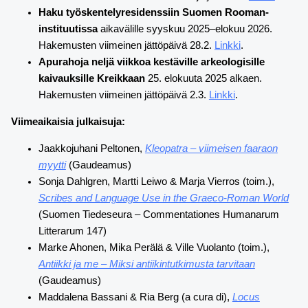
Haku työskentelyresidenssiin Suomen Rooman-
instituutissa
aikavälille syyskuu 2025–elokuu 2026.
Hakemusten viimeinen jättöpäivä 28.2.
Linkki
.
Apurahoja neljä viikkoa kestäville arkeologisille
kaivauksille Kreikkaan
25. elokuuta 2025 alkaen.
Hakemusten viimeinen jättöpäivä 2.3.
Linkki
.
Viimeaikaisia julkaisuja:
Jaakkojuhani Peltonen,
Kleopatra – viimeisen faaraon
myytti
(Gaudeamus)
Sonja Dahlgren, Martti Leiwo & Marja Vierros (toim.),
Scribes and Language Use in the Graeco-Roman World
(Suomen Tiedeseura – Commentationes Humanarum
Litterarum 147)
Marke Ahonen, Mika Perälä & Ville Vuolanto (toim.),
Antiikki ja me – Miksi antiikintutkimusta tarvitaan
(Gaudeamus)
Maddalena Bassani & Ria Berg (a cura di),
Locus