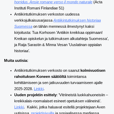
horridus. Ansie romane verso il mondo naturale
(Acta
Instituti Romani Finlandiae 51)
Antiikintutkimuksen verkoston uudessa
verkkojulkaisusarjassa
Antiikintutkimuksen historiaa
Suomessa
on tähän mennessä ilmestynyt kaksi
kirjoitusta: Tua Korhosen ’Antiikin kreikkaa oppimaan!
Kreikan opiskelun ja tutkimuksen alkutahteja Suomessa’,
ja Raija Sarastin & Minna Vesan ’Uuslatinan oppialan
historiaa’.
Muita uutisia:
Antiikintutkimuksen verkosto on saanut
kolmivuotisen
rahoituksen Koneen säätiöltä
toimintansa
kehittämiseen ja sen jatkuvuuden turvaamiseen ajalle
2025-2028.
Linkki
.
Uuden projektin esittely
: ’Vitriineistä luokkahuoneisiin –
kreikkalais-roomalaiset esineet opetuksen välineinä’.
Linkki
. Kaikki, jotka haluavat esitellä projektejaan Aven
uutisissa,
projektisivuilla
ja sosiaalisessa mediassa,