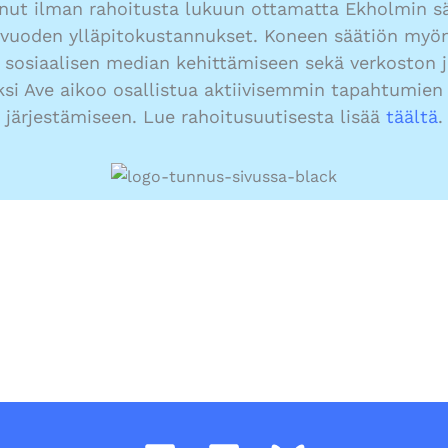
ut ilman rahoitusta lukuun ottamatta Ekholmin sä
vuoden ylläpitokustannukset. Koneen säätiön myön
ja sosiaalisen median kehittämiseen sekä verkoston 
ksi Ave aikoo osallistua aktiivisemmin tapahtumien
järjestämiseen. Lue rahoitusuutisesta lisää
täältä
.