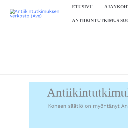
Siirry
ETUSIVU
AJANKOH
sisältöön
ANTIIKINTUTKIMUS SU
Antiikintutkimu
Koneen säätiö on myöntänyt Ant