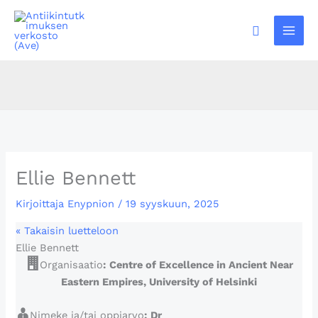
Siirry
sisältöön
Hae
Ellie Bennett
Kirjoittaja
Enypnion
/
19 syyskuun, 2025
« Takaisin luetteloon
Ellie Bennett
Organisaatio
:
Centre of Excellence in Ancient Near
Eastern Empires, University of Helsinki
S
Nimeke ja/tai oppiarvo
:
Dr
ä