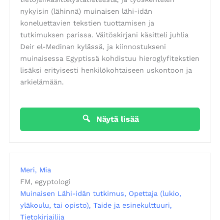
nykyisin (lähinnä) muinaisen lähi-idän
koneluettavien tekstien tuottamisen ja
tutkimuksen parissa. Väitöskirjani käsitteli juhlia
Deir el-Medinan kylässä, ja kiinnostukseni
muinaisessa Egyptissä kohdistuu hieroglyfitekstien
lisäksi erityisesti henkilökohtaiseen uskontoon ja
arkielämään.
Näytä lisää
Meri, Mia
FM, egyptologi
Muinaisen Lähi-idän tutkimus
Opettaja (lukio,
yläkoulu, tai opisto)
Taide ja esinekulttuuri
Tietokirjailija