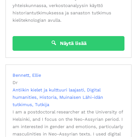
yhteiskunnassa, verkostoanalyysin käyttö
historiantutkimuksessa ja sanaston tutkimus
kieliteknologian avulla.
Näytä lisää
Bennett, Ellie
Dr
Antiikin kielet ja kulttuuri laajasti
Digital
humanities
Historia
Muinaisen Lähi-idän
tutkimus
Tutkija
I am a postdoctoral researcher at the University of
Helsinki, and I focus on the Neo-Assyrian period. I
am interested in gender and emotions, particularly
masculinities in Neo-Assyrian texts. I used digital