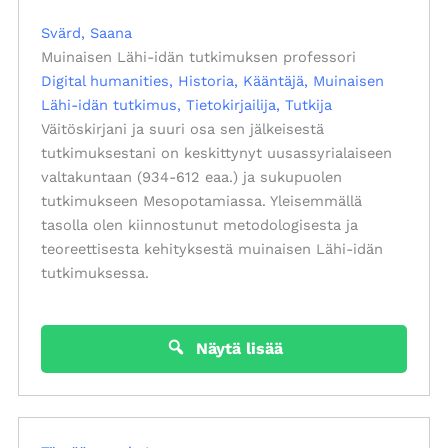
Svärd, Saana
Muinaisen Lähi-idän tutkimuksen professori
Digital humanities
Historia
Kääntäjä
Muinaisen
Lähi-idän tutkimus
Tietokirjailija
Tutkija
Väitöskirjani ja suuri osa sen jälkeisestä
tutkimuksestani on keskittynyt uusassyrialaiseen
valtakuntaan (934-612 eaa.) ja sukupuolen
tutkimukseen Mesopotamiassa. Yleisemmällä
tasolla olen kiinnostunut metodologisesta ja
teoreettisesta kehityksestä muinaisen Lähi-idän
tutkimuksessa.
Näytä lisää