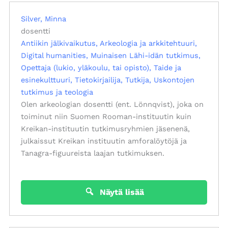
Silver, Minna
dosentti
Antiikin jälkivaikutus
Arkeologia ja arkkitehtuuri
Digital humanities
Muinaisen Lähi-idän tutkimus
Opettaja (lukio, yläkoulu, tai opisto)
Taide ja
esinekulttuuri
Tietokirjailija
Tutkija
Uskontojen
tutkimus ja teologia
Olen arkeologian dosentti (ent. Lönnqvist), joka on
toiminut niin Suomen Rooman-instituutin kuin
Kreikan-instituutin tutkimusryhmien jäsenenä,
julkaissut Kreikan instituutin amforalöytöjä ja
Tanagra-figuureista laajan tutkimuksen.
Näytä lisää