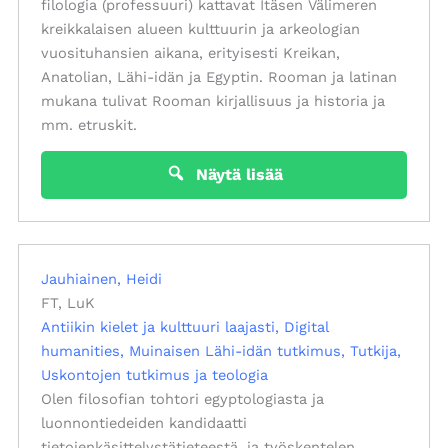
filologia (professuuri) kattavat Itäsen Välimeren
kreikkalaisen alueen kulttuurin ja arkeologian
vuosituhansien aikana, erityisesti Kreikan,
Anatolian, Lähi-idän ja Egyptin. Rooman ja latinan
mukana tulivat Rooman kirjallisuus ja historia ja
mm. etruskit.
Näytä lisää
Jauhiainen, Heidi
FT, LuK
Antiikin kielet ja kulttuuri laajasti
Digital
humanities
Muinaisen Lähi-idän tutkimus
Tutkija
Uskontojen tutkimus ja teologia
Olen filosofian tohtori egyptologiasta ja
luonnontiedeiden kandidaatti
tietojenkäsittelystätieteestä, ja työskentelen