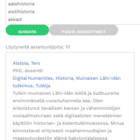
Löytyneitä asiantuntijoita: 10
Alstola, Tero
PhD, dosentti
Digital humanities
Historia
Muinaisen Lähi-idän
tutkimus
Tutkija
Tutkin muinaisen Lähi-idän kieliä ja kulttuureita
ensimmäisellä vuosituhannella eaa. Olen
erikoistunut tavallisen kansan ja vähemmistöjen
sosiaalihistoriaan sekä digitaalisten menetelmien
käyttöön historian- ja kielentutkimuksessa. Minua
kiinnostavat erityisesti maahanmuuttajien ja
maaseutuväestön elämä babylonialaisessa