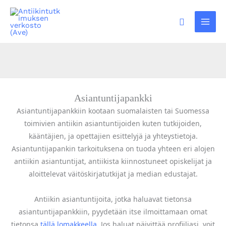
Siirry
sisältöön
Hae
Asiantuntijapankki
Asiantuntijapankkiin kootaan suomalaisten tai Suomessa
toimivien antiikin asiantuntijoiden kuten tutkijoiden,
kääntäjien, ja opettajien esittelyjä ja yhteystietoja.
Asiantuntijapankin tarkoituksena on tuoda yhteen eri alojen
antiikin asiantuntijat, antiikista kiinnostuneet opiskelijat ja
aloittelevat väitöskirjatutkijat ja median edustajat.
Antiikin asiantuntijoita, jotka haluavat tietonsa
asiantuntijapankkiin, pyydetään itse ilmoittamaan omat
tietonsa
tällä lomakkeella
. Jos haluat päivittää profiiliasi, voit