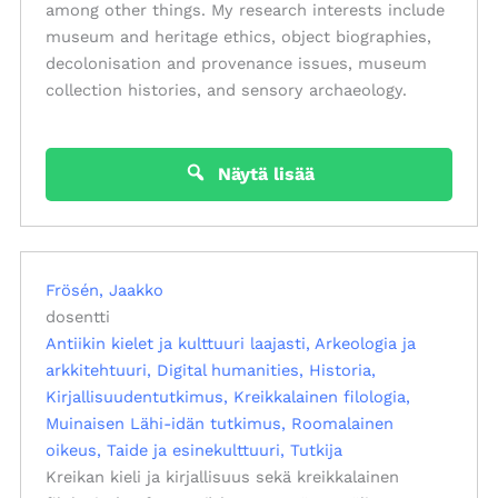
among other things. My research interests include
museum and heritage ethics, object biographies,
decolonisation and provenance issues, museum
collection histories, and sensory archaeology.
Näytä lisää
Frösén, Jaakko
dosentti
Antiikin kielet ja kulttuuri laajasti
Arkeologia ja
arkkitehtuuri
Digital humanities
Historia
Kirjallisuudentutkimus
Kreikkalainen filologia
Muinaisen Lähi-idän tutkimus
Roomalainen
oikeus
Taide ja esinekulttuuri
Tutkija
Kreikan kieli ja kirjallisuus sekä kreikkalainen