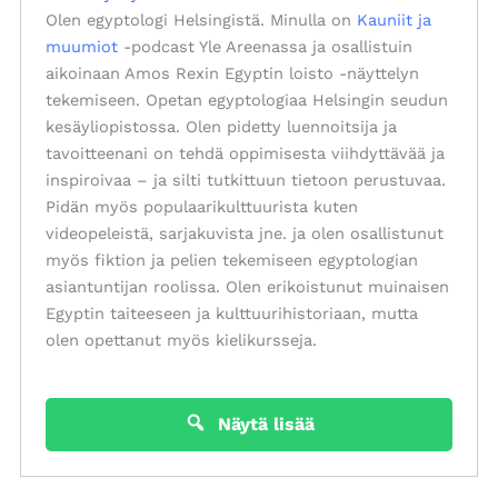
Olen egyptologi Helsingistä. Minulla on
Kauniit ja
muumiot
-podcast Yle Areenassa ja osallistuin
aikoinaan Amos Rexin Egyptin loisto -näyttelyn
tekemiseen. Opetan egyptologiaa Helsingin seudun
kesäyliopistossa. Olen pidetty luennoitsija ja
tavoitteenani on tehdä oppimisesta viihdyttävää ja
inspiroivaa – ja silti tutkittuun tietoon perustuvaa.
Pidän myös populaarikulttuurista kuten
videopeleistä, sarjakuvista jne. ja olen osallistunut
myös fiktion ja pelien tekemiseen egyptologian
asiantuntijan roolissa. Olen erikoistunut muinaisen
Egyptin taiteeseen ja kulttuurihistoriaan, mutta
olen opettanut myös kielikursseja.
Näytä lisää