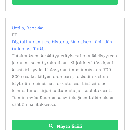
Uotila, Repekka
FT
Digital humanities
Historia
Muinaisen Lähi-idän
tutkimus
Tutkija
Tutkimukseni keskittyy erityisesti monikielisyyteen
ja muinaiseen byrokratiaan. Kirjoitin väitöskirjani
kaksikielisyydestä Assyrian imperiumissa n. 700-
600 eaa. keskittyen aramean ja akkadin kielten
käyttöön muinaisissa arkistoissa. Lisäksi olen
kiinnostunut kirjurikulttuurista ja -koulutuksesta.
Toimin myös Suomen assyriologisen tutkimuksen
säätiön hallituksessa.
Näytä lisää