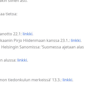
kin siihen asti.
aa tietoa:
nanotto 22.1:
linkki
.
ekaanin Pirjo Hiidenmaan kanssa 23.1.:
linkki
.
s Helsingin Sanomissa: ’Suomessa ajetaan alas
un alussa:
linkki
.
onon tiedonkulun merkeissä’ 13.3.:
linkki
.