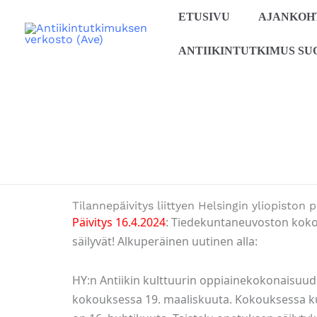
Siirry
ETUSIVU
AJANKOH
sisältöön
ANTIIKINTUTKIMUS SU
Tilannepäivitys liittyen Helsingin yliopiston
Päivitys 16.4.2024
: Tiedekuntaneuvoston kokou
säilyvät! Alkuperäinen uutinen alla:
HY:n Antiikin kulttuurin oppiainekokonaisuude
kokouksessa 19. maaliskuuta. Kokouksessa kuit