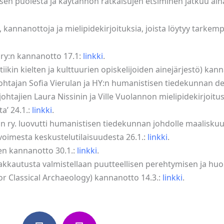
sen puolesta ja käytännön ratkaisujen etsiminen jatkuu aina
, kannanottoja ja mielipidekirjoituksia, joista löytyy tarkemp
ry:n kannanotto 17.1:
linkki
.
iikin kielten ja kulttuurien opiskelijoiden ainejärjestö) kan
ohtajan Sofia Vierulan ja HY:n humanistisen tiedekunnan d
htajien Laura Nissinin ja Ville Vuolannon mielipidekirjoitu
a’ 24.1.:
linkki
.
n ry. luovutti humanistisen tiedekunnan johdolle maalisku
oimesta keskustelutilaisuudesta 26.1.:
linkki
.
en kannanotto 30.1.:
linkki
.
 lakkautusta valmistellaan puutteellisen perehtymisen ja hu
for Classical Archaeology) kannanotto 14.3.:
linkki
.
F
I