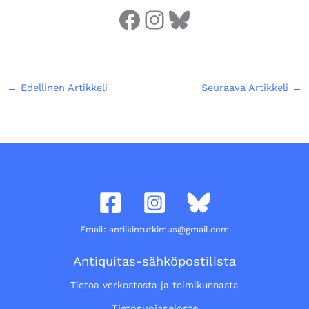
←
Edellinen Artikkeli
Seuraava Artikkeli
→
Email: antiikintutkimus@gmail.com
Antiquitas-sähköpostilista
Tietoa verkostosta ja toimikunnasta
Tietosuojaseloste