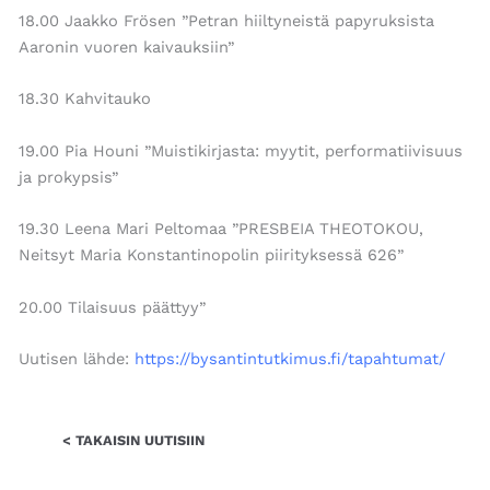
18.00 Jaakko Frösen ”Petran hiiltyneistä papyruksista
Aaronin vuoren kaivauksiin”
18.30 Kahvitauko
19.00 Pia Houni ”Muistikirjasta: myytit, performatiivisuus
ja prokypsis”
19.30 Leena Mari Peltomaa ”PRESBEIA THEOTOKOU,
Neitsyt Maria Konstantinopolin piirityksessä 626”
20.00 Tilaisuus päättyy”
Uutisen lähde:
https://bysantintutkimus.fi/tapahtumat/
< TAKAISIN UUTISIIN