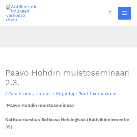
Siirry
sisältöön
Hae
Facebook
Instagram
Bluesky
Paavo Hohdin muistoseminaari
2.3.
/
Tapahtuma
,
Uutiset
/ Kirjoittaja
Pontifex maximus
”
Paavo Hohdin muistoseminaari
Kulttuurikeskus Sofiassa Helsingissä (Kallvikinniementie
35)