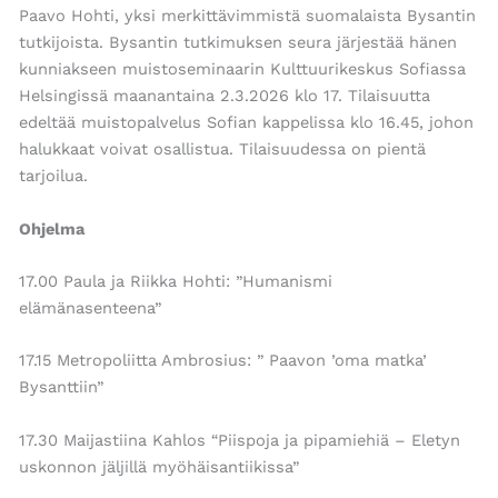
Paavo Hohti, yksi merkittävimmistä suomalaista Bysantin
tutkijoista. Bysantin tutkimuksen seura järjestää hänen
kunniakseen muistoseminaarin Kulttuurikeskus Sofiassa
Helsingissä maanantaina 2.3.2026 klo 17. Tilaisuutta
edeltää muistopalvelus Sofian kappelissa klo 16.45, johon
halukkaat voivat osallistua. Tilaisuudessa on pientä
tarjoilua.
Ohjelma
17.00 Paula ja Riikka Hohti: ”Humanismi
elämänasenteena”
17.15 Metropoliitta Ambrosius: ” Paavon ’oma matka’
Bysanttiin”
17.30 Maijastiina Kahlos “Piispoja ja pipamiehiä – Eletyn
uskonnon jäljillä myöhäisantiikissa”