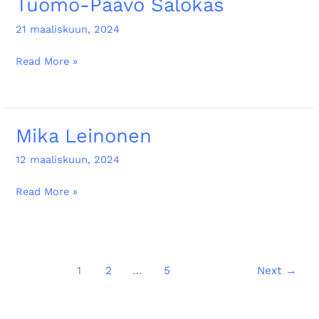
Tuomo-Paavo Salokas
Tuomo-
Paavo
21 maaliskuun, 2024
Salokas
Read More »
Mika Leinonen
Mika
Leinonen
12 maaliskuun, 2024
Read More »
1
2
…
5
Next
→