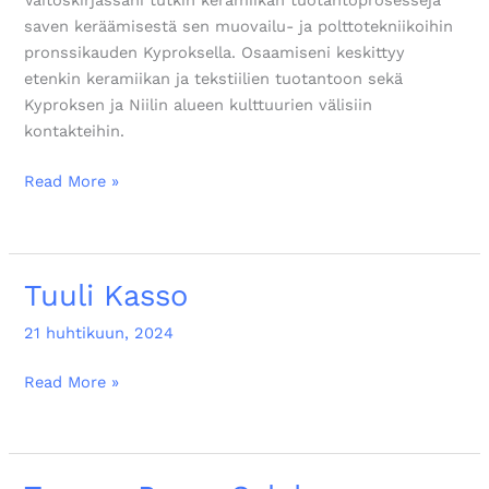
Väitöskirjassani tutkin keramiikan tuotantoprosesseja
saven keräämisestä sen muovailu- ja polttotekniikoihin
pronssikauden Kyproksella. Osaamiseni keskittyy
etenkin keramiikan ja tekstiilien tuotantoon sekä
Kyproksen ja Niilin alueen kulttuurien välisiin
kontakteihin.
Read More »
Tuuli Kasso
Tuuli
Kasso
21 huhtikuun, 2024
Read More »