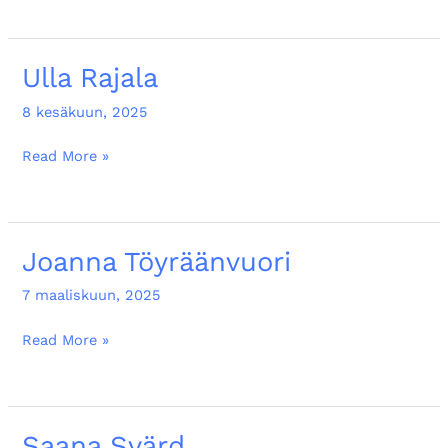
Ulla Rajala
Ulla
Rajala
8 kesäkuun, 2025
Read More »
Joanna Töyräänvuori
Joanna
Töyräänvuori
7 maaliskuun, 2025
Read More »
Saana Svärd
Saana