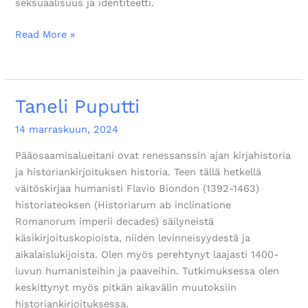
seksuaalisuus ja identiteetti.
Read More »
Taneli Puputti
Taneli
Puputti
14 marraskuun, 2024
Pääosaamisalueitani ovat renessanssin ajan kirjahistoria
ja historiankirjoituksen historia. Teen tällä hetkellä
väitöskirjaa humanisti Flavio Biondon (1392-1463)
historiateoksen (Historiarum ab inclinatione
Romanorum imperii decades) säilyneistä
käsikirjoituskopioista, niiden levinneisyydestä ja
aikalaislukijoista. Olen myös perehtynyt laajasti 1400-
luvun humanisteihin ja paaveihin. Tutkimuksessa olen
keskittynyt myös pitkän aikavälin muutoksiin
historiankirjoituksessa.