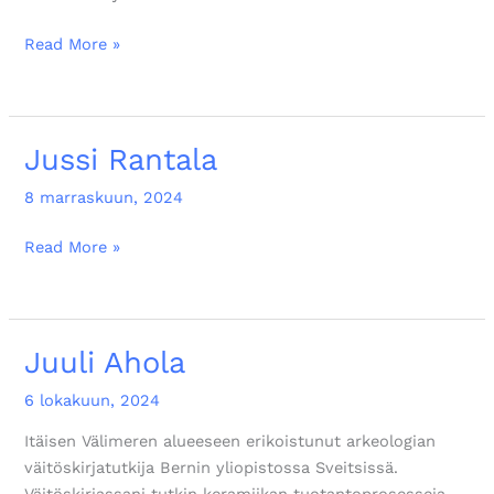
Read More »
Jussi Rantala
Jussi
Rantala
8 marraskuun, 2024
Read More »
Juuli Ahola
Juuli
Ahola
6 lokakuun, 2024
Itäisen Välimeren alueeseen erikoistunut arkeologian
väitöskirjatutkija Bernin yliopistossa Sveitsissä.