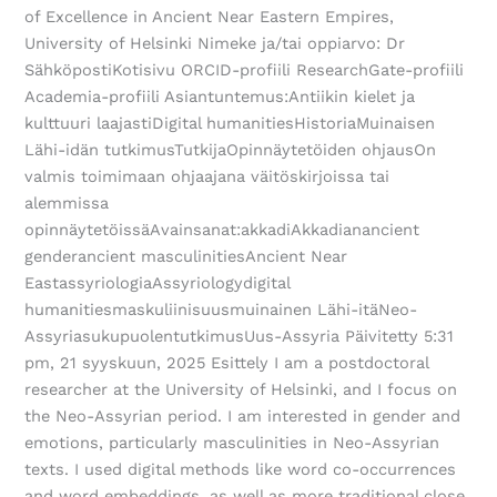
of Excellence in Ancient Near Eastern Empires,
University of Helsinki Nimeke ja/tai oppiarvo: Dr
SähköpostiKotisivu ORCID-profiili ResearchGate-profiili
Academia-profiili Asiantuntemus:Antiikin kielet ja
kulttuuri laajastiDigital humanitiesHistoriaMuinaisen
Lähi-idän tutkimusTutkijaOpinnäytetöiden ohjausOn
valmis toimimaan ohjaajana väitöskirjoissa tai
alemmissa
opinnäytetöissäAvainsanat:akkadiAkkadianancient
genderancient masculinitiesAncient Near
EastassyriologiaAssyriologydigital
humanitiesmaskuliinisuusmuinainen Lähi-itäNeo-
AssyriasukupuolentutkimusUus-Assyria Päivitetty 5:31
pm, 21 syyskuun, 2025 Esittely I am a postdoctoral
researcher at the University of Helsinki, and I focus on
the Neo-Assyrian period. I am interested in gender and
emotions, particularly masculinities in Neo-Assyrian
texts. I used digital methods like word co-occurrences
and word embeddings, as well as more traditional close