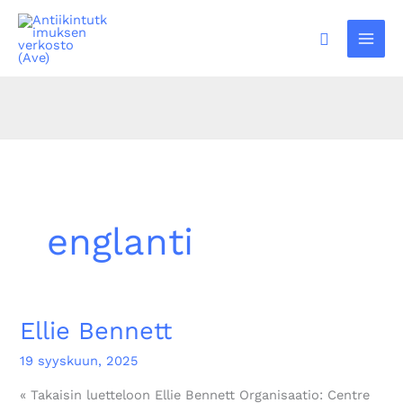
Siirry
sisältöön
Hae
englanti
Ellie Bennett
Ellie
Bennett
19 syyskuun, 2025
« Takaisin luetteloon Ellie Bennett Organisaatio: Centre