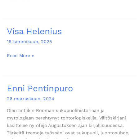
Visa Helenius
Visa
Helenius
19 tammikuun, 2025
Read More »
Enni Pentinpuro
Enni
Pentinpuro
26 marraskuun, 2024
Olen antiikin Rooman sukupuolihistoriaan ja
mytologiaan perehtynyt tohtoriopiskelija. Väitöskirjani
käsittelee nymfejä Augustuksen ajan kirjallisuudessa.
Tärkeitä teemoja työssäni ovat sukupuoli, luontosuhde,