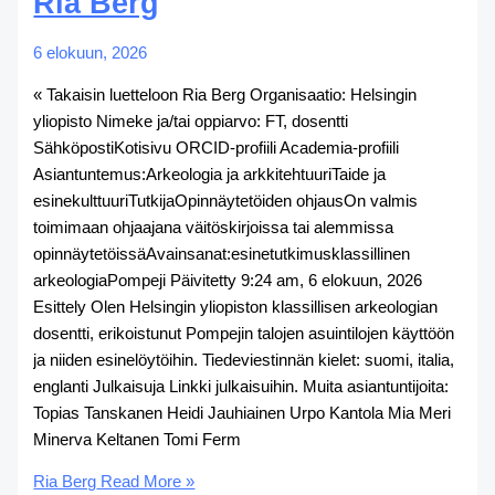
Ria Berg
6 elokuun, 2026
« Takaisin luetteloon Ria Berg Organisaatio: Helsingin
yliopisto Nimeke ja/tai oppiarvo: FT, dosentti
SähköpostiKotisivu ORCID-profiili Academia-profiili
Asiantuntemus:Arkeologia ja arkkitehtuuriTaide ja
esinekulttuuriTutkijaOpinnäytetöiden ohjausOn valmis
toimimaan ohjaajana väitöskirjoissa tai alemmissa
opinnäytetöissäAvainsanat:esinetutkimusklassillinen
arkeologiaPompeji Päivitetty 9:24 am, 6 elokuun, 2026
Esittely Olen Helsingin yliopiston klassillisen arkeologian
dosentti, erikoistunut Pompejin talojen asuintilojen käyttöön
ja niiden esinelöytöihin. Tiedeviestinnän kielet: suomi, italia,
englanti Julkaisuja Linkki julkaisuihin. Muita asiantuntijoita:
Topias Tanskanen Heidi Jauhiainen Urpo Kantola Mia Meri
Minerva Keltanen Tomi Ferm
Ria Berg
Read More »