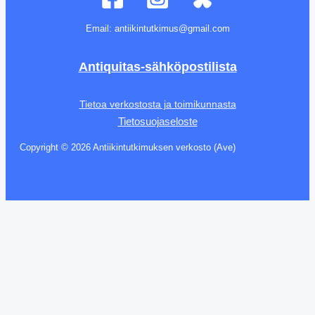
Email: antiikintutkimus@gmail.com
Antiquitas-sähköpostilista
Tietoa verkostosta ja toimikunnasta
Tietosuojaseloste
Copyright © 2026 Antiikintutkimuksen verkosto (Ave)