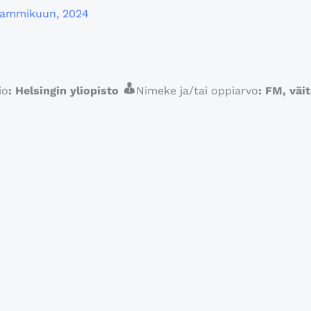
tammikuun, 2024
io
:
Helsingin yliopisto
Nimeke ja/tai oppiarvo
:
FM, väit