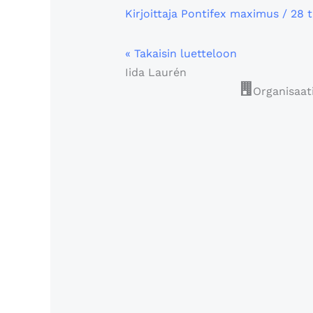
Kirjoittaja
Pontifex maximus
/
28 
« Takaisin luetteloon
Iida Laurén
Organisaat