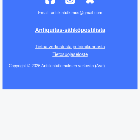
Email: antiikintutkimus@gmail.com
Antiquitas-sähköpostilista
Tietoa verkostosta ja toimikunnasta
Tietosuojaseloste
Copyright © 2026 Antiikintutkimuksen verkosto (Ave)