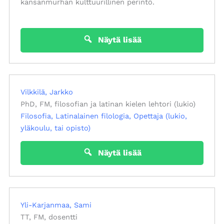
kansanmurhan kulttuurillinen perintö.
Näytä lisää
Vilkkilä, Jarkko
PhD, FM, filosofian ja latinan kielen lehtori (lukio)
Filosofia
Latinalainen filologia
Opettaja (lukio,
yläkoulu, tai opisto)
Näytä lisää
Yli-Karjanmaa, Sami
TT, FM, dosentti