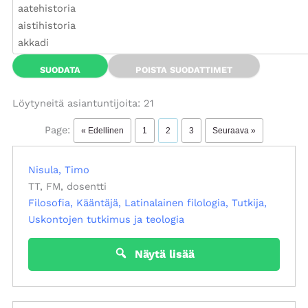
Löytyneitä asiantuntijoita: 21
Page:
« Edellinen
1
2
3
Seuraava »
Nisula, Timo
TT, FM, dosentti
Filosofia
Kääntäjä
Latinalainen filologia
Tutkija
Uskontojen tutkimus ja teologia
Näytä lisää