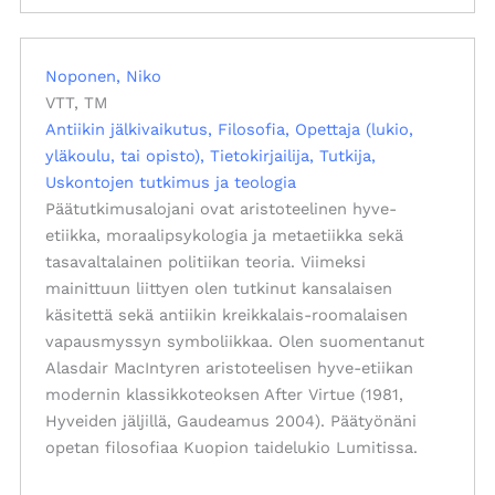
Noponen, Niko
VTT, TM
Antiikin jälkivaikutus
Filosofia
Opettaja (lukio,
yläkoulu, tai opisto)
Tietokirjailija
Tutkija
Uskontojen tutkimus ja teologia
Päätutkimusalojani ovat aristoteelinen hyve-
etiikka, moraalipsykologia ja metaetiikka sekä
tasavaltalainen politiikan teoria. Viimeksi
mainittuun liittyen olen tutkinut kansalaisen
käsitettä sekä antiikin kreikkalais-roomalaisen
vapausmyssyn symboliikkaa. Olen suomentanut
Alasdair MacIntyren aristoteelisen hyve-etiikan
modernin klassikkoteoksen After Virtue (1981,
Hyveiden jäljillä, Gaudeamus 2004). Päätyönäni
opetan filosofiaa Kuopion taidelukio Lumitissa.