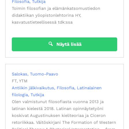
Filosofia
Tutkija
Toimin filosofian ja elämänkatsomustiedon
didaktiikan yliopistonlehtorina HY,
kasvatustieteellisessä tdk:ssa
Näytä lisää
Salokas, Tuomo-Paavo
FT, YTM
Antiikin jälkivaikutus
Filosofia
Latinalainen
filologia
Tutkija
Olen valmistunut filosofiasta vuonna 2013 ja
latinan kielestä 2018. Latinan opinnäytetyöni
koskivat Augustinuksen kieliteoriaa ja Ciceron
retoriikkaa. Väitöskirjani The Formation of Western