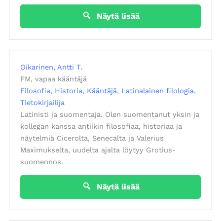
Näytä lisää
Oikarinen, Antti T.
FM, vapaa kääntäjä
Filosofia
Historia
Kääntäjä
Latinalainen filologia
Tietokirjailija
Latinisti ja suomentaja. Olen suomentanut yksin ja
kollegan kanssa antiikin filosofiaa, historiaa ja
näytelmiä Cicerolta, Senecalta ja Valerius
Maximukselta, uudelta ajalta löytyy Grotius-
suomennos.
Näytä lisää