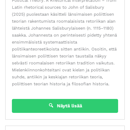
Political Theory: A Rhetorical Interpretation – from
Latin rhetorical sources to John of Salisbury
(2025) puolestaan käsitteli länsimaisen poliittisen
teorian rakentumista roomalaisista retoriikan alan
lähteistä Johannes Salisburylaiseen (n. 1115–1180)
saakka. Johannesta on perinteisesti pidetty yhtenä
ensimmäisistä systemaattisista
politiikanteoreetikoista sitten antiikin. Osoitin, että
länsimaisen poliittisen teorian taustalla näkyy
selvästi roomalaisen retoriikan tradition vaikutus.
Mielenkiinnonkohteitani ovat kielen ja politiikan
suhde, antiikin ja keskiajan retoriikan teoria,
poliittisen teorian historia ja filosofian historia.
Näytä lisää