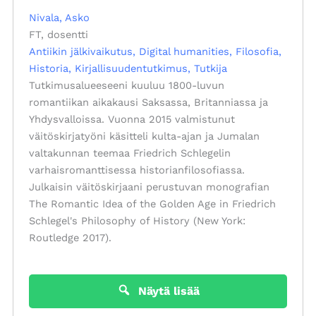
Nivala, Asko
FT, dosentti
Antiikin jälkivaikutus
Digital humanities
Filosofia
Historia
Kirjallisuudentutkimus
Tutkija
Tutkimusalueeseeni kuuluu 1800-luvun
romantiikan aikakausi Saksassa, Britanniassa ja
Yhdysvalloissa. Vuonna 2015 valmistunut
väitöskirjatyöni käsitteli kulta-ajan ja Jumalan
valtakunnan teemaa Friedrich Schlegelin
varhaisromanttisessa historianfilosofiassa.
Julkaisin väitöskirjaani perustuvan monografian
The Romantic Idea of the Golden Age in Friedrich
Schlegel's Philosophy of History (New York:
Routledge 2017).
Näytä lisää