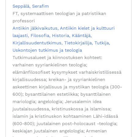
Seppälä, Serafim
FT, systemaattisen teologian ja patristiikan
professori
Antiikin jälkivaikutus
Antiikin kielet ja kulttuuri
laajasti
Filosofia
Historia
Kääntäjä
Kirjallisuudentutkimus
Tietokirjailija
Tutkija
Uskontojen tutkimus ja teologia
Tutkimusalueet ja kiinnostuksen kohteet:
varhainen syyriankielinen teologia;
elämänfilosofiset kysymykset varhaiskristillisessä
kirjallisuudessa; kreikan- ja syyriankielinen
askeettinen kirjallisuus ja mystiikan teologia (300-
600); bysanttilainen estetiikka; bysanttilainen
mariologia; angelologia; Jerusalemin idea
juutalaisuudessa, kristinuskossa ja islamissa;
islamin ja kristinuskon kohtaaminen Lähi-idässä
(600-800); juutalainen post-holocaust -teologia;
keskiajan juutalainen angelologia; Armenian