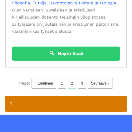
Filosofia
Tutkija
Uskontojen tutkimus ja teologia
Olen varhaisen juutalaisen ja kristillisen
kirjallisuuden dosentti Helsingin yliopistossa.
Erityisalani on juutalainen ja kristillinen platonismi,
varsinkin käsitykset sielusta.
Näytä lisää
Page:
« Edellinen
1
2
3
Seuraava »