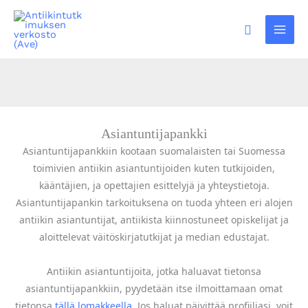
Siirry
sisältöön
Hae
Asiantuntijapankki
Asiantuntijapankkiin kootaan suomalaisten tai Suomessa
toimivien antiikin asiantuntijoiden kuten tutkijoiden,
kääntäjien, ja opettajien esittelyjä ja yhteystietoja.
Asiantuntijapankin tarkoituksena on tuoda yhteen eri alojen
antiikin asiantuntijat, antiikista kiinnostuneet opiskelijat ja
aloittelevat väitöskirjatutkijat ja median edustajat.
Antiikin asiantuntijoita, jotka haluavat tietonsa
asiantuntijapankkiin, pyydetään itse ilmoittamaan omat
tietonsa
tällä lomakkeella
. Jos haluat päivittää profiiliasi, voit