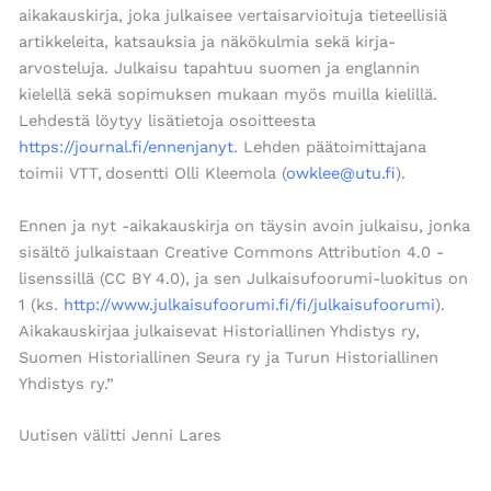
aikakauskirja, joka julkaisee vertaisarvioituja tieteellisiä
artikkeleita, katsauksia ja näkökulmia sekä kirja-
arvosteluja. Julkaisu tapahtuu suomen ja englannin
kielellä sekä sopimuksen mukaan myös muilla kielillä.
Lehdestä löytyy lisätietoja osoitteesta
https://journal.fi/ennenjanyt
. Lehden päätoimittajana
toimii VTT, dosentti Olli Kleemola (
owklee@utu.fi
).
Ennen ja nyt -aikakauskirja on täysin avoin julkaisu, jonka
sisältö julkaistaan Creative Commons Attribution 4.0 -
lisenssillä (CC BY 4.0), ja sen Julkaisufoorumi-luokitus on
1 (ks.
http://www.julkaisufoorumi.fi/fi/julkaisufoorumi
).
Aikakauskirjaa julkaisevat Historiallinen Yhdistys ry,
Suomen Historiallinen Seura ry ja Turun Historiallinen
Yhdistys ry.”
Uutisen välitti Jenni Lares