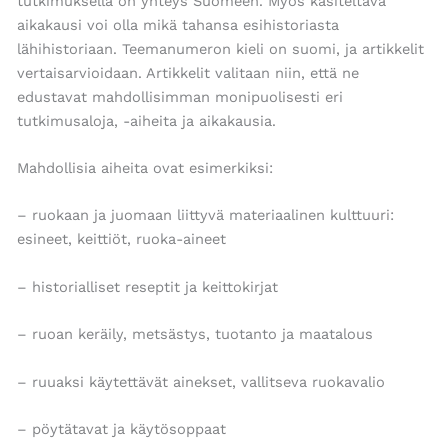
tutkimuksella on yhteys Suomeen. Myös käsiteltävä
aikakausi voi olla mikä tahansa esihistoriasta
lähihistoriaan. Teemanumeron kieli on suomi, ja artikkelit
vertaisarvioidaan. Artikkelit valitaan niin, että ne
edustavat mahdollisimman monipuolisesti eri
tutkimusaloja, -aiheita ja aikakausia.
Mahdollisia aiheita ovat esimerkiksi:
– ruokaan ja juomaan liittyvä materiaalinen kulttuuri:
esineet, keittiöt, ruoka-aineet
– historialliset reseptit ja keittokirjat
– ruoan keräily, metsästys, tuotanto ja maatalous
– ruuaksi käytettävät ainekset, vallitseva ruokavalio
– pöytätavat ja käytösoppaat