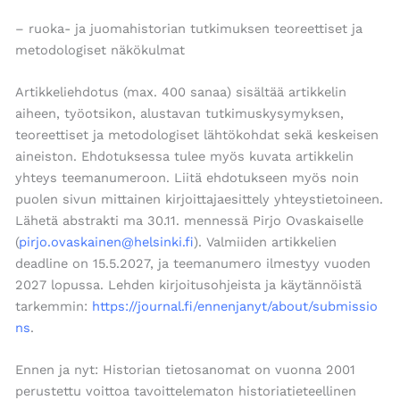
– ruoka- ja juomahistorian tutkimuksen teoreettiset ja
metodologiset näkökulmat
Artikkeliehdotus (max. 400 sanaa) sisältää artikkelin
aiheen, työotsikon, alustavan tutkimuskysymyksen,
teoreettiset ja metodologiset lähtökohdat sekä keskeisen
aineiston. Ehdotuksessa tulee myös kuvata artikkelin
yhteys teemanumeroon. Liitä ehdotukseen myös noin
puolen sivun mittainen kirjoittajaesittely yhteystietoineen.
Lähetä abstrakti ma 30.11. mennessä Pirjo Ovaskaiselle
(
pirjo.ovaskainen@helsinki.fi
). Valmiiden artikkelien
deadline on 15.5.2027, ja teemanumero ilmestyy vuoden
2027 lopussa. Lehden kirjoitusohjeista ja käytännöistä
tarkemmin:
https://journal.fi/ennenjanyt/about/submissio
ns
.
Ennen ja nyt: Historian tietosanomat on vuonna 2001
perustettu voittoa tavoittelematon historiatieteellinen