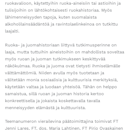
ruokavalioon, käytettyihin ruoka-aineisiin tai astioihin ja
tulisijoihin on lähtökohtaisesti ruokahistoriaa. Myös
lähimenneisyyden tapoja, kuten suomalaista
alkoholilainsäädäntöä ja ravintolaelinkeinoa on tutkittu
laajalti.
Ruoka- ja juomahistoriaan liittyvä tutkimusperinne on
laaja, mutta tuttuihin aineistoihin on mahdollista soveltaa
myös ruoan ja juoman tutkimukseen keskittyvää
näkökulmaa. Ruoka ja juoma ovat tietysti ihmiselämälle
välttämättömiä. Niiden avulla myös tuotetaan ja
välitetään monia sosiaalisia ja kulttuurisia merkityksiä,
käytetään valtaa ja luodaan yhteisöä. Tähän on helppo
samaistua, sillä ruoan ja juoman historia kertoo
konkreettisella ja jokaista koskettavalla tavalla
menneisyyden elämästä ja kulttuurista.
Teemanumeron vierailevina päätoimittajina toimivat FT
Jenni Lares, FT, dos. Maria Lahtinen, FT Pirjo Ovaskainen