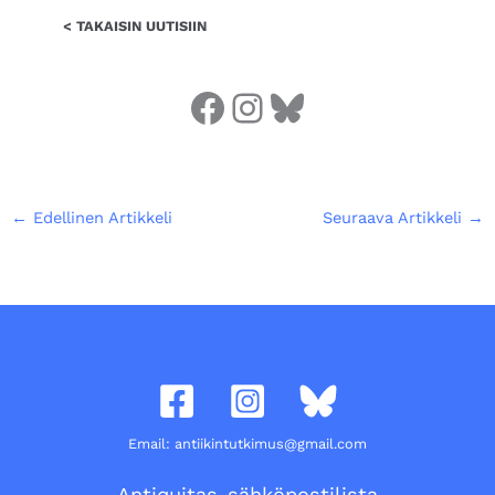
< TAKAISIN UUTISIIN
←
Edellinen Artikkeli
Seuraava Artikkeli
→
Email: antiikintutkimus@gmail.com
Antiquitas-sähköpostilista