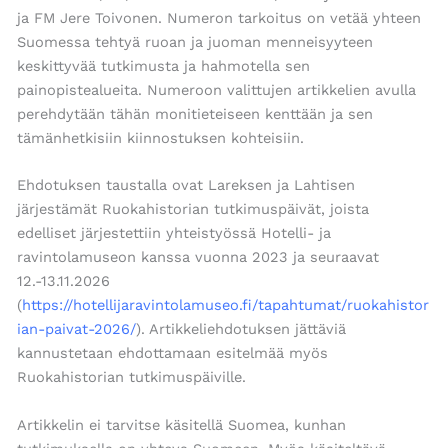
ja FM Jere Toivonen. Numeron tarkoitus on vetää yhteen
Suomessa tehtyä ruoan ja juoman menneisyyteen
keskittyvää tutkimusta ja hahmotella sen
painopistealueita. Numeroon valittujen artikkelien avulla
perehdytään tähän monitieteiseen kenttään ja sen
tämänhetkisiin kiinnostuksen kohteisiin.
Ehdotuksen taustalla ovat Lareksen ja Lahtisen
järjestämät Ruokahistorian tutkimuspäivät, joista
edelliset järjestettiin yhteistyössä Hotelli- ja
ravintolamuseon kanssa vuonna 2023 ja seuraavat
12.-13.11.2026
(
https://hotellijaravintolamuseo.fi/tapahtumat/ruokahistor
ian-paivat-2026/
). Artikkeliehdotuksen jättäviä
kannustetaan ehdottamaan esitelmää myös
Ruokahistorian tutkimuspäiville.
Artikkelin ei tarvitse käsitellä Suomea, kunhan