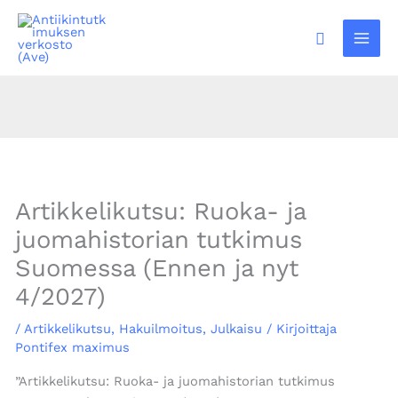
Siirry
sisältöön
Hae
Facebook
Instagram
Bluesky
Artikkelikutsu: Ruoka- ja
juomahistorian tutkimus
Suomessa (Ennen ja nyt
4/2027)
/
Artikkelikutsu
,
Hakuilmoitus
,
Julkaisu
/ Kirjoittaja
Pontifex maximus
”Artikkelikutsu: Ruoka- ja juomahistorian tutkimus