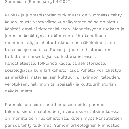
Suomessa (Ennen ja nyt 4/2027)
Ruoka- ja juomahistorian tutkimusta on Suomessa tehty
kauan, mutta vasta viime vuosikymmeninä se on alettu
käsittää omaksi tieteenalakseen. Menneisyyden ruokaan ja
juomaan keskittynyt tutkimus on lähtökohdiltaan
monitieteistä, ja aihetta tutkitaan eri näkökulmista eri
tieteenalojen parissa. Ruoan ja juoman historiaa on
tutkittu niin arkeologiassa, historiatieteessä,
kansatieteessä, folkloristiikassa, taidehistoriassa,
sosiologiassa kuin kirkkohistoriassa. Aihetta voi lähestyä
esimerkiksi materiaalisen kulttuurin, ravinnon, talouden,
verotuksen, hallinnon tai sosiaali- ja kulttuurihistorian
näkökulmista.
Suomalaisen historiantutkimuksen pitkä perinne
talonpoikien, maatalouden ja verotuksen tutkimuksessa
on monilta osin ruokahistoriaa, kuten myös kansatieteen
parissa tehty tutkimus. Samoin arkeologinen kiinnostus