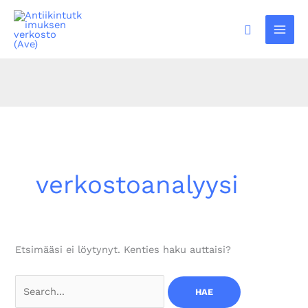
Siirry
sisältöön
Hae
verkostoanalyysi
Etsimääsi ei löytynyt. Kenties haku auttaisi?
Search
for: