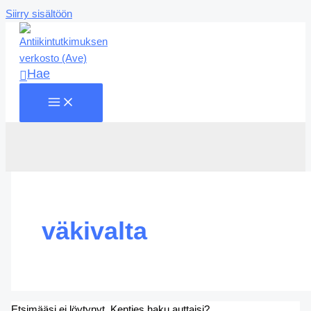
Siirry sisältöön
Hae
väkivalta
Etsimääsi ei löytynyt. Kenties haku auttaisi?