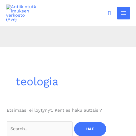
Siirry
sisältöön
Hae
teologia
Etsimääsi ei löytynyt. Kenties haku auttaisi?
Search
for: