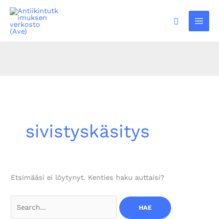
Siirry
sisältöön
Hae
sivistyskäsitys
Etsimääsi ei löytynyt. Kenties haku auttaisi?
Search
for: