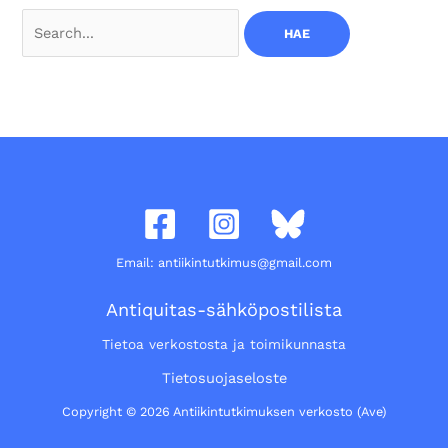
Search
for:
Email: antiikintutkimus@gmail.com
Antiquitas-sähköpostilista
Tietoa verkostosta ja toimikunnasta
Tietosuojaseloste
Copyright © 2026 Antiikintutkimuksen verkosto (Ave)