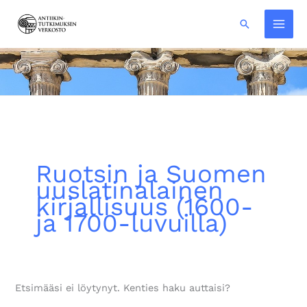
Siirry
Hae
sisältöön
Ruotsin ja Suomen
uuslatinalainen
kirjallisuus (1600-
ja 1700-luvuilla)
Etsimääsi ei löytynyt. Kenties haku auttaisi?