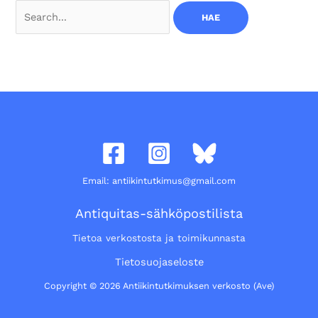
Search
for:
Email: antiikintutkimus@gmail.com
Antiquitas-sähköpostilista
Tietoa verkostosta ja toimikunnasta
Tietosuojaseloste
Copyright © 2026 Antiikintutkimuksen verkosto (Ave)