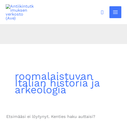
Siirry
sisältöön
Hae
roomalaistuvan
Italian historia ja
arkeologia
Etsimääsi ei löytynyt. Kenties haku auttaisi?