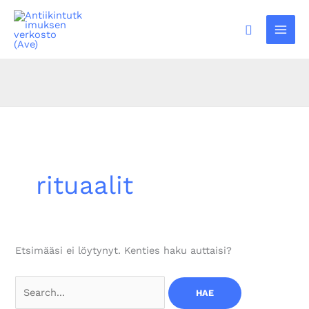
Siirry
sisältöön
Hae
rituaalit
Etsimääsi ei löytynyt. Kenties haku auttaisi?
Search
for: