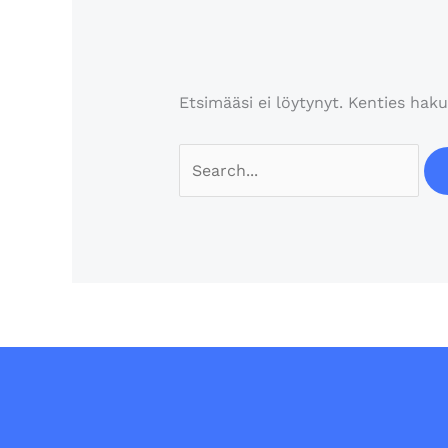
Etsimääsi ei löytynyt. Kenties haku
Search
for: