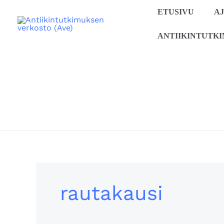
Siirry
ETUSIVU
A
sisältöön
ANTIIKINTUTK
rautakausi