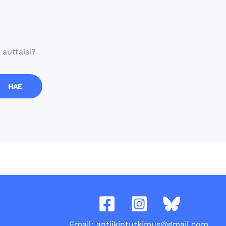
 auttaisi?
Email: antiikintutkimus@gmail.com