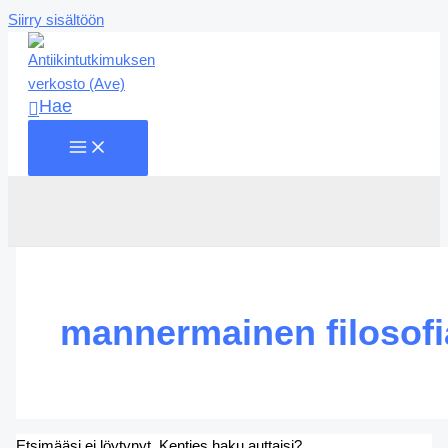
Siirry sisältöön
Hae
mannermainen filosofi
Etsimääsi ei löytynyt. Kenties haku auttaisi?