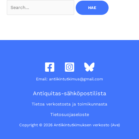
Search
for:
Email: antiikintutkimus@gmail.com
Antiquitas-sähköpostilista
Tietoa verkostosta ja toimikunnasta
Tietosuojaseloste
Copyright © 2026 Antiikintutkimuksen verkosto (Ave)