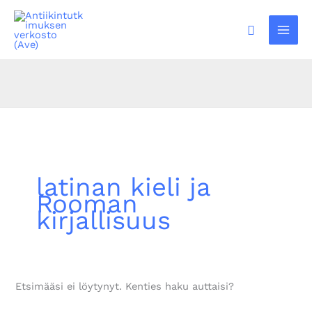
Siirry
sisältöön
Hae
latinan kieli ja
Rooman
kirjallisuus
Etsimääsi ei löytynyt. Kenties haku auttaisi?