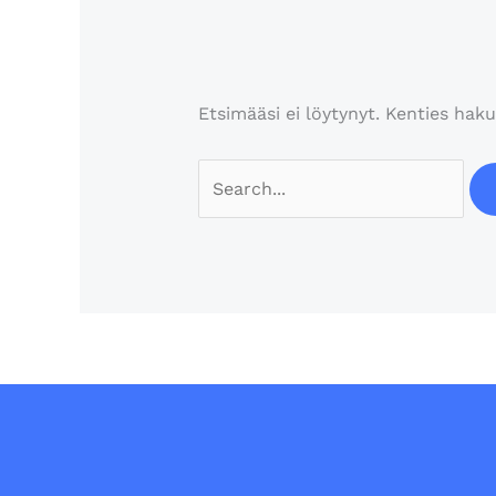
Etsimääsi ei löytynyt. Kenties haku
Search
for: