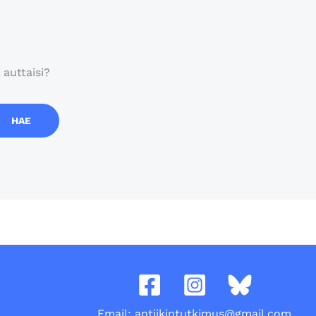
 auttaisi?
Email: antiikintutkimus@gmail.com