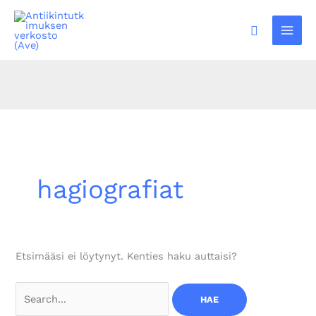
Siirry
sisältöön
Hae
hagiografiat
Etsimääsi ei löytynyt. Kenties haku auttaisi?
Search
for: