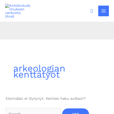
Siirry
sisältöön
Hae
arkeologian
kenttätyöt
Etsimääsi ei löytynyt. Kenties haku auttaisi?
Search