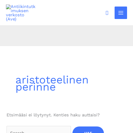
Siirry
sisältöön
Hae
aristoteelinen
perinne
Etsimääsi ei löytynyt. Kenties haku auttaisi?
Search