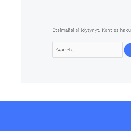
Etsimääsi ei löytynyt. Kenties haku
Search
for: