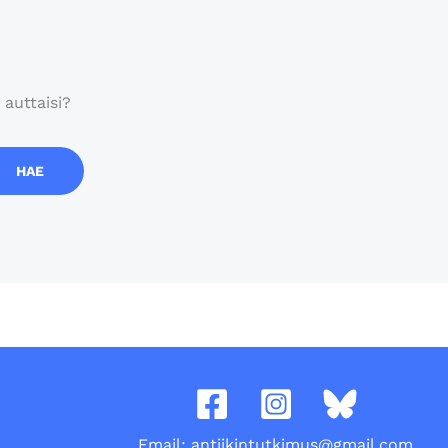
 auttaisi?
Email: antiikintutkimus@gmail.com