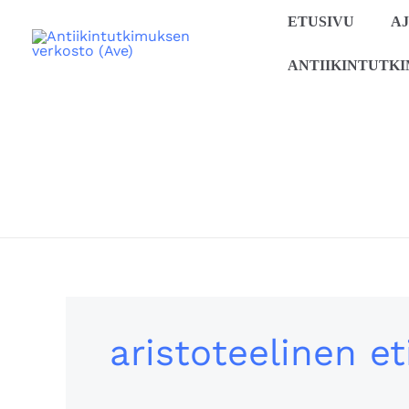
Siirry
ETUSIVU
A
sisältöön
ANTIIKINTUTK
aristoteelinen et