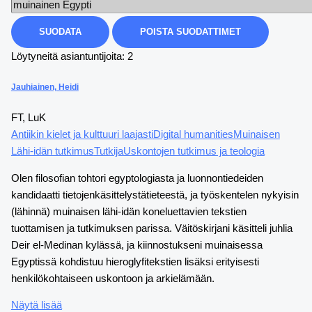
Löytyneitä asiantuntijoita: 2
Jauhiainen, Heidi
FT, LuK
Antiikin kielet ja kulttuuri laajasti
Digital humanities
Muinaisen
Lähi-idän tutkimus
Tutkija
Uskontojen tutkimus ja teologia
Olen filosofian tohtori egyptologiasta ja luonnontiedeiden
kandidaatti tietojenkäsittelystätieteestä, ja työskentelen nykyisin
(lähinnä) muinaisen lähi-idän koneluettavien tekstien
tuottamisen ja tutkimuksen parissa. Väitöskirjani käsitteli juhlia
Deir el-Medinan kylässä, ja kiinnostukseni muinaisessa
Egyptissä kohdistuu hieroglyfitekstien lisäksi erityisesti
henkilökohtaiseen uskontoon ja arkielämään.
Näytä lisää