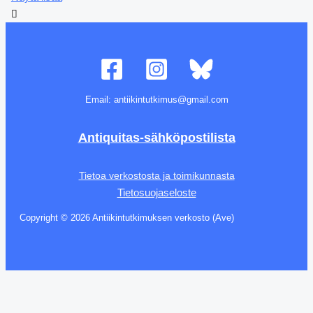
Email: antiikintutkimus@gmail.com
Antiquitas-sähköpostilista
Tietoa verkostosta ja toimikunnasta
Tietosuojaseloste
Copyright © 2026 Antiikintutkimuksen verkosto (Ave)