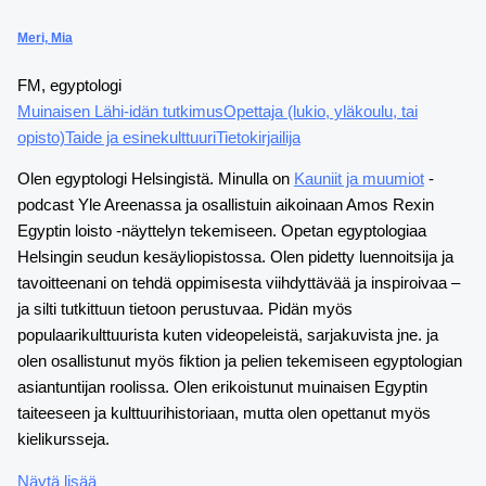
Meri, Mia
FM, egyptologi
Muinaisen Lähi-idän tutkimus
Opettaja (lukio, yläkoulu, tai
opisto)
Taide ja esinekulttuuri
Tietokirjailija
Olen egyptologi Helsingistä. Minulla on
Kauniit ja muumiot
-
podcast Yle Areenassa ja osallistuin aikoinaan Amos Rexin
Egyptin loisto -näyttelyn tekemiseen. Opetan egyptologiaa
Helsingin seudun kesäyliopistossa. Olen pidetty luennoitsija ja
tavoitteenani on tehdä oppimisesta viihdyttävää ja inspiroivaa –
ja silti tutkittuun tietoon perustuvaa. Pidän myös
populaarikulttuurista kuten videopeleistä, sarjakuvista jne. ja
olen osallistunut myös fiktion ja pelien tekemiseen egyptologian
asiantuntijan roolissa. Olen erikoistunut muinaisen Egyptin
taiteeseen ja kulttuurihistoriaan, mutta olen opettanut myös
kielikursseja.
Näytä lisää