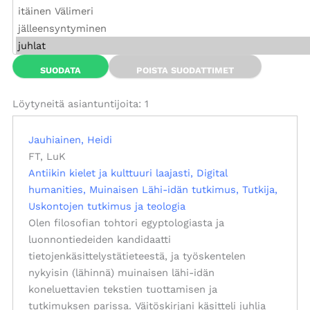
Löytyneitä asiantuntijoita: 1
Jauhiainen, Heidi
FT, LuK
Antiikin kielet ja kulttuuri laajasti
Digital
humanities
Muinaisen Lähi-idän tutkimus
Tutkija
Uskontojen tutkimus ja teologia
Olen filosofian tohtori egyptologiasta ja
luonnontiedeiden kandidaatti
tietojenkäsittelystätieteestä, ja työskentelen
nykyisin (lähinnä) muinaisen lähi-idän
koneluettavien tekstien tuottamisen ja
tutkimuksen parissa. Väitöskirjani käsitteli juhlia