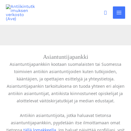
Siirry
sisältöön
Hae
Asiantuntijapankki
Asiantuntijapankkiin kootaan suomalaisten tai Suomessa
toimivien antiikin asiantuntijoiden kuten tutkijoiden,
kääntäjien, ja opettajien esittelyjä ja yhteystietoja.
Asiantuntijapankin tarkoituksena on tuoda yhteen eri alojen
antiikin asiantuntijat, antiikista kiinnostuneet opiskelijat ja
aloittelevat väitöskirjatutkijat ja median edustajat.
Antiikin asiantuntijoita, jotka haluavat tietonsa
asiantuntijapankkiin, pyydetään itse ilmoittamaan omat
tietonsa
tällä lomakkeella
. Jos haluat päivittää profiiliasi, voit