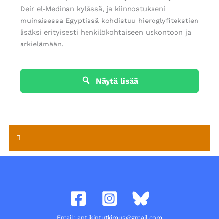
Deir el-Medinan kylässä, ja kiinnostukseni
muinaisessa Egyptissä kohdistuu hieroglyfitekstien
lisäksi erityisesti henkilökohtaiseen uskontoon ja
arkielämään.
Näytä lisää
Email: antiikintutkimus@gmail.com