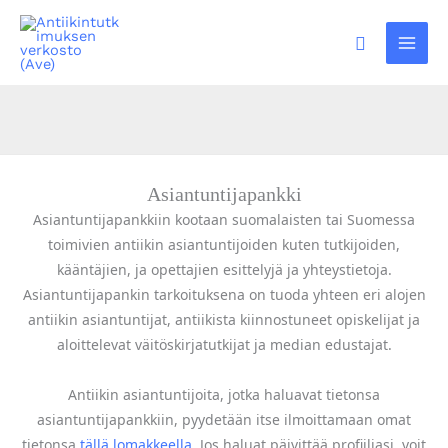
Siirry
sisältöön
Hae
Asiantuntijapankki
Asiantuntijapankkiin kootaan suomalaisten tai Suomessa
toimivien antiikin asiantuntijoiden kuten tutkijoiden,
kääntäjien, ja opettajien esittelyjä ja yhteystietoja.
Asiantuntijapankin tarkoituksena on tuoda yhteen eri alojen
antiikin asiantuntijat, antiikista kiinnostuneet opiskelijat ja
aloittelevat väitöskirjatutkijat ja median edustajat.
Antiikin asiantuntijoita, jotka haluavat tietonsa
asiantuntijapankkiin, pyydetään itse ilmoittamaan omat
tietonsa
tällä lomakkeella
. Jos haluat päivittää profiiliasi, voit