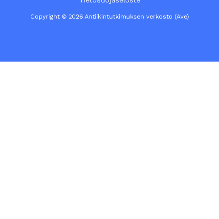
Tietosuojaseloste
Copyright © 2026 Antiikintutkimuksen verkosto (Ave)