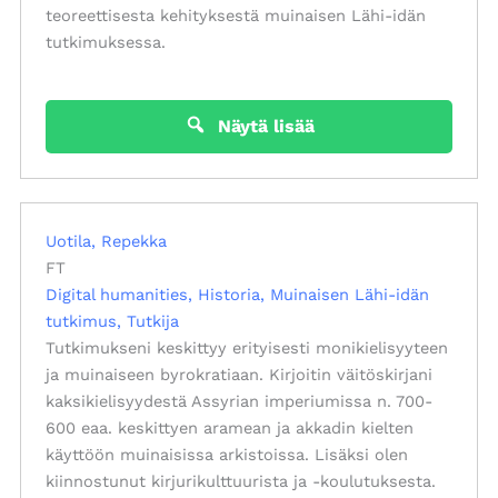
teoreettisesta kehityksestä muinaisen Lähi-idän
tutkimuksessa.
Näytä lisää
Uotila, Repekka
FT
Digital humanities
Historia
Muinaisen Lähi-idän
tutkimus
Tutkija
Tutkimukseni keskittyy erityisesti monikielisyyteen
ja muinaiseen byrokratiaan. Kirjoitin väitöskirjani
kaksikielisyydestä Assyrian imperiumissa n. 700-
600 eaa. keskittyen aramean ja akkadin kielten
käyttöön muinaisissa arkistoissa. Lisäksi olen
kiinnostunut kirjurikulttuurista ja -koulutuksesta.