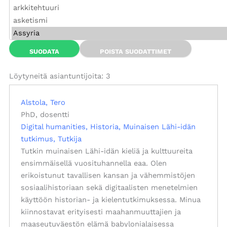
Löytyneitä asiantuntijoita: 3
Alstola, Tero
PhD, dosentti
Digital humanities
Historia
Muinaisen Lähi-idän
tutkimus
Tutkija
Tutkin muinaisen Lähi-idän kieliä ja kulttuureita
ensimmäisellä vuosituhannella eaa. Olen
erikoistunut tavallisen kansan ja vähemmistöjen
sosiaalihistoriaan sekä digitaalisten menetelmien
käyttöön historian- ja kielentutkimuksessa. Minua
kiinnostavat erityisesti maahanmuuttajien ja
maaseutuväestön elämä babylonialaisessa