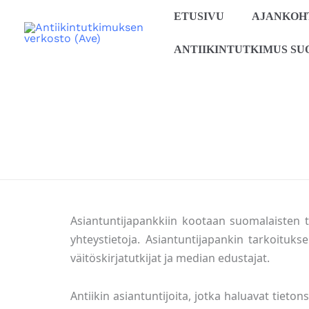
Siirry
ETUSIVU
AJANKOH
sisältöön
ANTIIKINTUTKIMUS SU
Asiantuntijapankkiin kootaan suomalaisten tai
yhteystietoja. Asiantuntijapankin tarkoitukse
väitöskirjatutkijat ja median edustajat.
Antiikin asiantuntijoita, jotka haluavat tiet