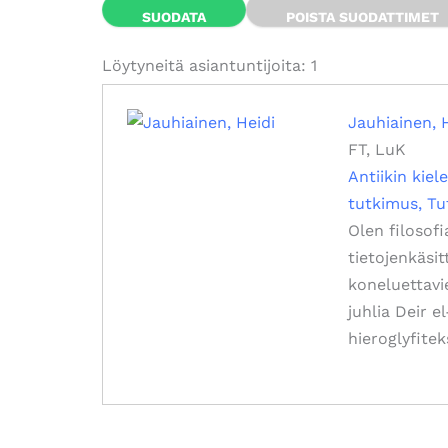
Löytyneitä asiantuntijoita: 1
Jauhiainen, 
FT, LuK
Antiikin kiele
tutkimus
Tu
Olen filosof
tietojenkäsit
koneluettavie
juhlia Deir 
hieroglyfitek