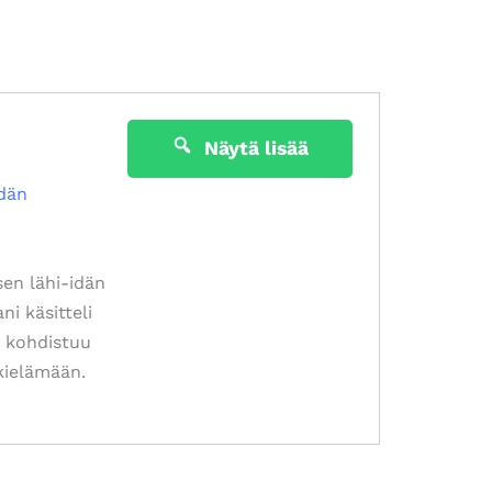
Näytä lisää
idän
sen lähi-idän
ni käsitteli
ä kohdistuu
rkielämään.