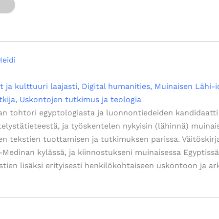
Heidi
t ja kulttuuri laajasti
Digital humanities
Muinaisen Lähi-
tkija
Uskontojen tutkimus ja teologia
ian tohtori egyptologiasta ja luonnontiedeiden kandidaatti
telystätieteestä, ja työskentelen nykyisin (lähinnä) muinai
n tekstien tuottamisen ja tutkimuksen parissa. Väitöskirja
el-Medinan kylässä, ja kiinnostukseni muinaisessa Egyptiss
stien lisäksi erityisesti henkilökohtaiseen uskontoon ja a