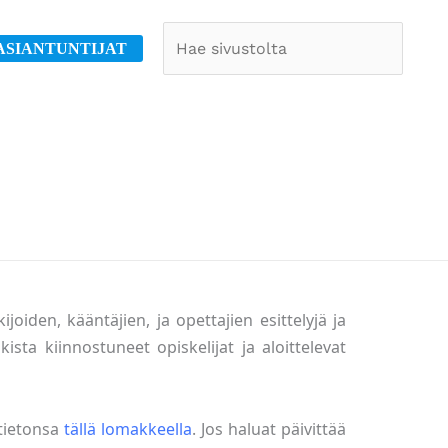
Etsi
ASIANTUNTIJAT
oiden, kääntäjien, ja opettajien esittelyjä ja
ista kiinnostuneet opiskelijat ja aloittelevat
 tietonsa
tällä lomakkeella
. Jos haluat päivittää