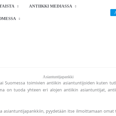
TAISTA
ANTIIKKI MEDIASSA
OMESSA
Asiantuntijapankki
 Suomessa toimivien antiikin asiantuntijoiden kuten tutkij
na on tuoda yhteen eri alojen antiikin asiantuntijat, antiik
onsa asiantuntijapankkiin, pyydetään itse ilmoittamaan omat