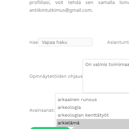
profiiliasi, voit tehdä sen samalla lom
antiikintutkimus@gmail.com.
Hae
Asiantun
Opinnäytetöiden ohjaus
Avainsanat: