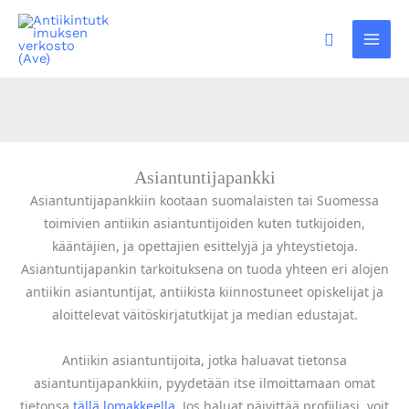
Siirry
sisältöön
Hae
Asiantuntijapankki
Asiantuntijapankkiin kootaan suomalaisten tai Suomessa
toimivien antiikin asiantuntijoiden kuten tutkijoiden,
kääntäjien, ja opettajien esittelyjä ja yhteystietoja.
Asiantuntijapankin tarkoituksena on tuoda yhteen eri alojen
antiikin asiantuntijat, antiikista kiinnostuneet opiskelijat ja
aloittelevat väitöskirjatutkijat ja median edustajat.
Antiikin asiantuntijoita, jotka haluavat tietonsa
asiantuntijapankkiin, pyydetään itse ilmoittamaan omat
tietonsa
tällä lomakkeella
. Jos haluat päivittää profiiliasi, voit