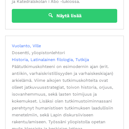
ja Katedralskolan i Åbo -lukiossa.
Näytä lisää
Vuolanto, Ville
Dosentti, yliopistonlehtori
Historia
Latinalainen filologia
Tutkija
Päätutkimuskohteeni on esimodernin ajan (erit.
antiikin, varhaiskristillisyyden ja varhaiskeskiajan)
arkielämä. Viime aikojen tutkimuskohteita ovat
olleet jatkuvuusstrategiat, toivon historia, orjuus,
isovanhemmuus, sekä lasten toimijuus ja
kokemukset. Lisäksi olen tutkimustoiminnassani
perehtynyt humanistisen tutkimuksen laadullisiin
menetelmiin, sekä Lapin diskursiiviseen
rakentu/amiseen. Työssäni yliopistolla opetan
myös klassista ja keskiajan latinaa.