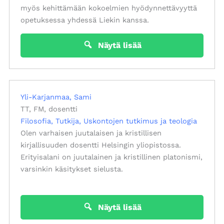
myös kehittämään kokoelmien hyödynnettävyyttä
opetuksessa yhdessä Liekin kanssa.
Näytä lisää
Yli-Karjanmaa, Sami
TT, FM, dosentti
Filosofia
Tutkija
Uskontojen tutkimus ja teologia
Olen varhaisen juutalaisen ja kristillisen
kirjallisuuden dosentti Helsingin yliopistossa.
Erityisalani on juutalainen ja kristillinen platonismi,
varsinkin käsitykset sielusta.
Näytä lisää