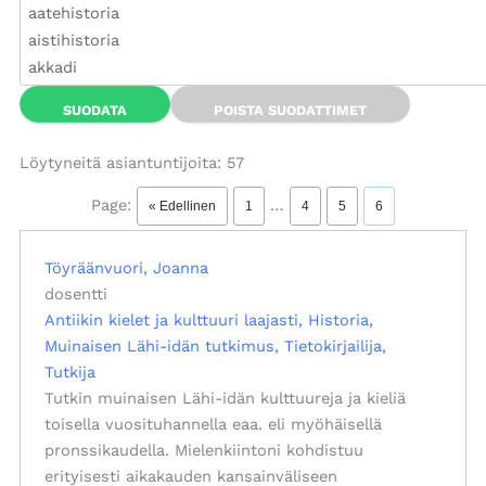
Löytyneitä asiantuntijoita: 57
Page:
…
« Edellinen
1
4
5
6
Töyräänvuori, Joanna
dosentti
Antiikin kielet ja kulttuuri laajasti
Historia
Muinaisen Lähi-idän tutkimus
Tietokirjailija
Tutkija
Tutkin muinaisen Lähi-idän kulttuureja ja kieliä
toisella vuosituhannella eaa. eli myöhäisellä
pronssikaudella. Mielenkiintoni kohdistuu
erityisesti aikakauden kansainväliseen