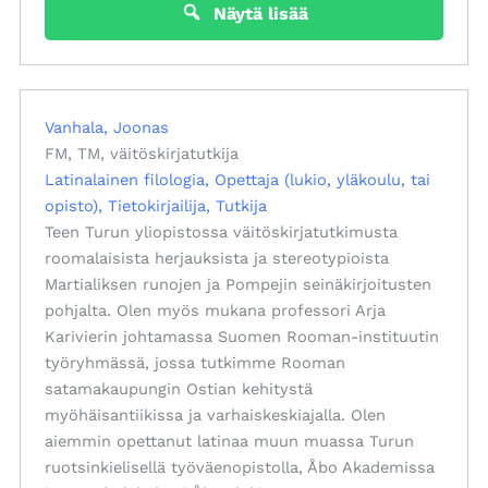
Näytä lisää
Vanhala, Joonas
FM, TM, väitöskirjatutkija
Latinalainen filologia
Opettaja (lukio, yläkoulu, tai
opisto)
Tietokirjailija
Tutkija
Teen Turun yliopistossa väitöskirjatutkimusta
roomalaisista herjauksista ja stereotypioista
Martialiksen runojen ja Pompejin seinäkirjoitusten
pohjalta. Olen myös mukana professori Arja
Karivierin johtamassa Suomen Rooman-instituutin
työryhmässä, jossa tutkimme Rooman
satamakaupungin Ostian kehitystä
myöhäisantiikissa ja varhaiskeskiajalla. Olen
aiemmin opettanut latinaa muun muassa Turun
ruotsinkielisellä työväenopistolla, Åbo Akademissa