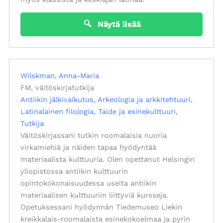
Näytä lisää
Wilskman, Anna-Maria
FM, väitöskirjatutkija
Antiikin jälkivaikutus
Arkeologia ja arkkitehtuuri
Latinalainen filologia
Taide ja esinekulttuuri
Tutkija
Väitöskirjassani tutkin roomalaisia nuoria
virkamiehiä ja näiden tapaa hyödyntää
materiaalista kulttuuria. Olen opettanut Helsingin
yliopistossa antiikin kulttuurin
opintokokonaisuudessa useita antiikin
materiaalisen kulttuuriin liittyviä kursseja.
Opetuksessani hyödynnän Tiedemuseo Liekin
kreikkalais-roomalaista esinekokoelmaa ja pyrin