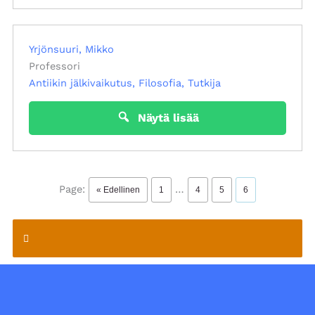
Yrjönsuuri, Mikko
Professori
Antiikin jälkivaikutus
Filosofia
Tutkija
Näytä lisää
Page:
…
« Edellinen
1
4
5
6