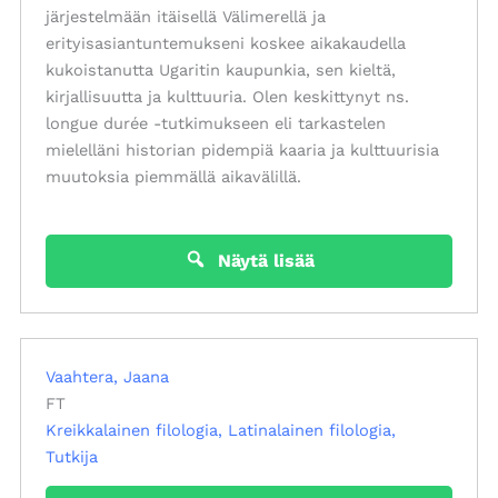
järjestelmään itäisellä Välimerellä ja
erityisasiantuntemukseni koskee aikakaudella
kukoistanutta Ugaritin kaupunkia, sen kieltä,
kirjallisuutta ja kulttuuria. Olen keskittynyt ns.
longue durée -tutkimukseen eli tarkastelen
mielelläni historian pidempiä kaaria ja kulttuurisia
muutoksia piemmällä aikavälillä.
Näytä lisää
Vaahtera, Jaana
FT
Kreikkalainen filologia
Latinalainen filologia
Tutkija