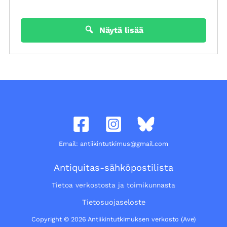
Näytä lisää
Email: antiikintutkimus@gmail.com
Antiquitas-sähköpostilista
Tietoa verkostosta ja toimikunnasta
Tietosuojaseloste
Copyright © 2026 Antiikintutkimuksen verkosto (Ave)