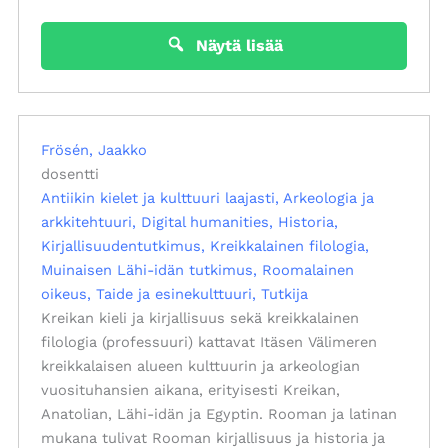
Näytä lisää
Frösén, Jaakko
dosentti
Antiikin kielet ja kulttuuri laajasti
Arkeologia ja
arkkitehtuuri
Digital humanities
Historia
Kirjallisuudentutkimus
Kreikkalainen filologia
Muinaisen Lähi-idän tutkimus
Roomalainen
oikeus
Taide ja esinekulttuuri
Tutkija
Kreikan kieli ja kirjallisuus sekä kreikkalainen
filologia (professuuri) kattavat Itäsen Välimeren
kreikkalaisen alueen kulttuurin ja arkeologian
vuosituhansien aikana, erityisesti Kreikan,
Anatolian, Lähi-idän ja Egyptin. Rooman ja latinan
mukana tulivat Rooman kirjallisuus ja historia ja