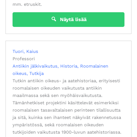
mm. etruskit.
Näytä lisää
Tuori, Kaius
Professori
Antiikin jälkivaikutus
Historia
Roomalainen
oikeus
Tutkija
Tutkin antiikin oikeus- ja aatehistoriaa, erityisesti
roomalaisen oikeuden vaikutusta antiikin
maailmassa sekä sen myöhäisvaikutusta.
Tämänhetkiset projektini käsittelevät esimerkiksi
roomalaisen tasavaltalaisen perinteen tilallisuutta
ja sitä, kuinka sen ihanteet näkyivät rakennetussa
ympäristössä, sekä roomalaisen oikeuden
tutkijoiden vaikutusta 1900-luvun aatehistoriassa.