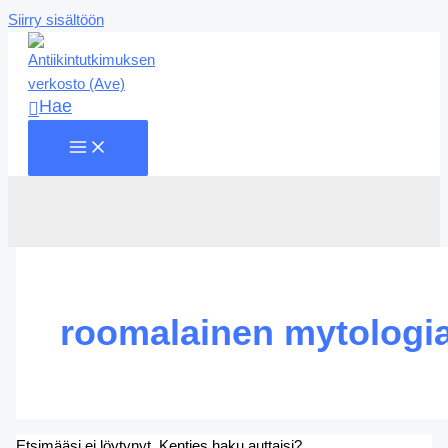
Siirry sisältöön
Hae
roomalainen mytologi
Etsimääsi ei löytynyt. Kenties haku auttaisi?