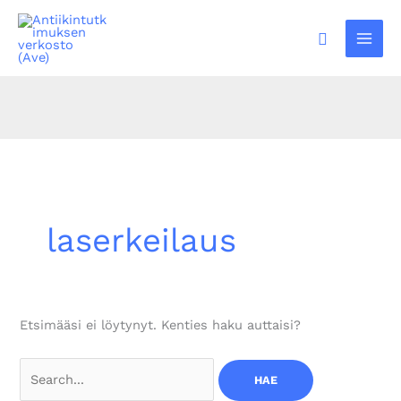
Siirry
sisältöön
Hae
laserkeilaus
Etsimääsi ei löytynyt. Kenties haku auttaisi?
Search
for: