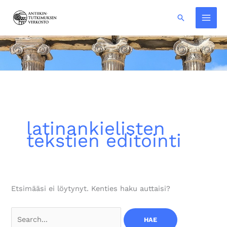
Siirry
Hae
sisältöön
latinankielisten
tekstien editointi
Etsimääsi ei löytynyt. Kenties haku auttaisi?
Search
for: